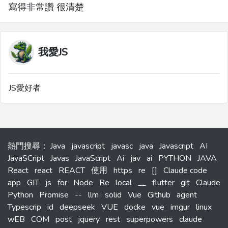
寫得非常讚 很清楚
我愛JS
JS愛好者
熱門搜尋
：
Java
javascript
javasc
java
Javascript
AI
JavaSCript
Javas
JavaScript
Ai
jav
ai
PYTHON
JAVA
React
react
REACT
使用
https
re
[]
Claude code
app
GIT
js
for
Node
Re
local
__
flutter
git
Claude
Python
Promise
--
llm
solid
Vue
Github
agent
Typescrip
id
deepseek
VUE
docke
vue
imgur
linux
wEB
COM
post
jquery
rest
superpowers
claude