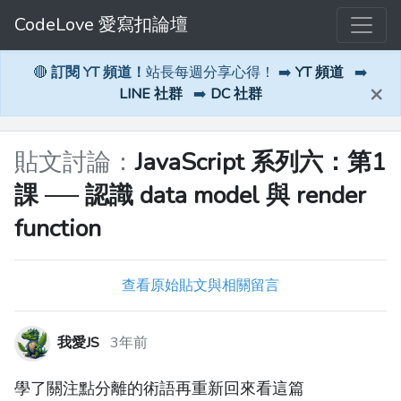
CodeLove 愛寫扣論壇
🔴
訂閱 YT 頻道！
站長每週分享心得！ ➡️
YT 頻道
➡️
×
LINE 社群
➡️
DC 社群
貼文討論：
JavaScript 系列六：第1
課 ── 認識 data model 與 render
function
查看原始貼文與相關留言
我愛JS
3年前
學了關注點分離的術語再重新回來看這篇