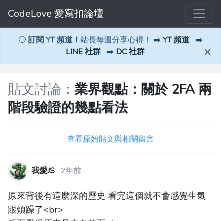
CodeLove 愛寫扣論壇
🔴
訂閱 YT 頻道！
站長每週分享心得！ ➡️
YT 頻道
➡️
×
LINE 社群
➡️
DC 社群
貼文討論：
業界觀點：關於 2FA 兩
階段驗證的幾點看法
查看原始貼文與相關留言
我愛JS
2年前
原來背後有這麼深的歷史 看完這個就不會感覺生氣
跟煩躁了<br>