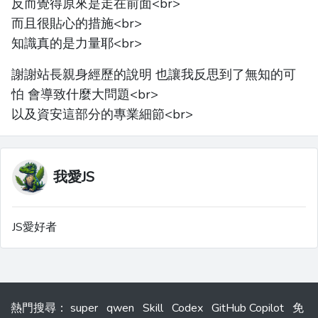
反而覺得原來是走在前面<br>
而且很貼心的措施<br>
知識真的是力量耶<br>
謝謝站長親身經歷的說明 也讓我反思到了無知的可
怕 會導致什麼大問題<br>
以及資安這部分的專業細節<br>
我愛JS
JS愛好者
熱門搜尋
：
super
qwen
Skill
Codex
GitHub Copilot
免