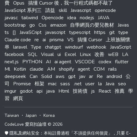
費
Opus
搞懂 Cursor 後，我一行程式碼都不敲了
JavaScript 系列三
請益
skill
Javascript
opencode
javasc
tailwind
Opencode
idea
nodejs
JAVA
bootstrap
go
Css
amazon
自學網頁の嬰兒教材
Javas
ts
[]
JavaSCript
javascript
typescript
https
git
type
Claude code
re
ai
prisma
VS
搞懂 Cursor
上班族關懷
串
laravel
Type
chatgpt
windsurf
webhook
JavaScript
facebook
SQL
Visual
ui
Excel
Linux
改善
wEB
LA
next.js
PYTHON
AI
ai agent
VSCODE
codex
flutter
Ml
Kotlin
claude
AM
shopify
agent
COM
rails
deepseek
Can
Solid
aws
gpt
jav
ar
Re
android
公
司
Promise
框架
mac
sass
.net
user
la
Java
seo
imgur
godot
api
java
Html
技術債
js
React
推薦
學
習
網頁
Taiwan
・
Japan
・
Korea
CodeLove 愛寫扣論壇 © 2026
🛡️ 隱私及網站安全：本站註冊過程「不須提供任何個資」，只要 E-