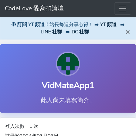
CodeLove 愛寫扣論壇
🔴
訂閱 YT 頻道！
站長每週分享心得！ ➡️
YT 頻道
➡️
×
LINE 社群
➡️
DC 社群
VidMateApp1
此人尚未填寫簡介。
登入次數：1 次