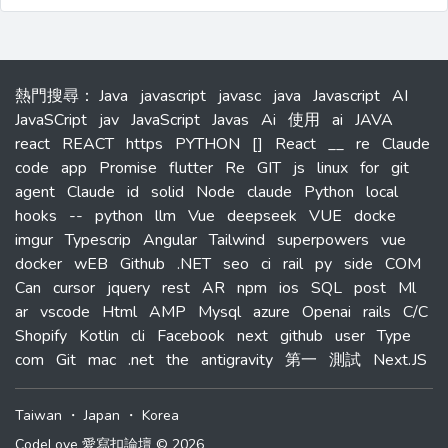
熱門搜尋
：
Java
javascript
javasc
java
Javascript
AI
JavaSCript
jav
JavaScript
Javas
Ai
使用
ai
JAVA
react
REACT
https
PYTHON
[]
React
__
re
Claude
code
app
Promise
flutter
Re
GIT
js
linux
for
git
agent
Claude
id
solid
Node
claude
Python
local
hooks
--
python
llm
Vue
deepseek
VUE
docke
imgur
Typescrip
Angular
Tailwind
superpowers
vue
docker
wEB
Github
.NET
seo
ci
rail
py
side
COM
Can
cursor
jquery
rest
AR
npm
ios
SQL
post
Ml
ar
vscode
Html
AMP
Mysql
azure
Openai
rails
C/C
Shopify
Kotlin
cli
Facebook
next
github
user
Type
com
Git
mac
.net
the
antigravity
第一
測試
Next.JS
Taiwan
・
Japan
・
Korea
CodeLove 愛寫扣論壇 © 2026