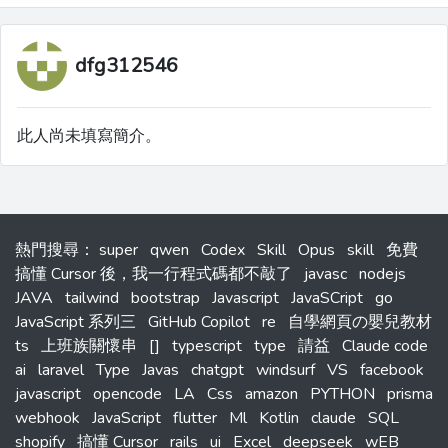
dfg312546
此人尚未填寫簡介。
熱門搜尋
：
super
qwen
Codex
Skill
Opus
skill
免費
搞懂 Cursor 後，我一行程式碼都不敲了
javasc
nodejs
JAVA
tailwind
bootstrap
Javascript
JavaSCript
go
JavaScript 系列三
GitHub Copilot
re
自學網頁の嬰兒教材
ts
上班族關懷串
[]
typescript
type
請益
Claude code
ai
laravel
Type
Javas
chatgpt
windsurf
VS
facebook
javascript
opencode
LA
Css
amazon
PYTHON
prisma
webhook
JavaScript
flutter
Ml
Kotlin
claude
SQL
shopify
搞懂 Cursor
rails
ui
Excel
deepseek
wEB