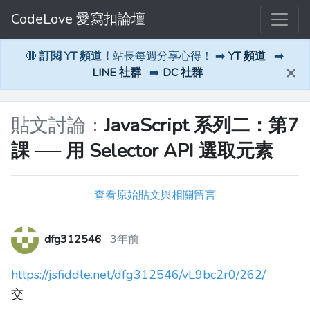
CodeLove 愛寫扣論壇
🔴
訂閱 YT 頻道！
站長每週分享心得！ ➡️
YT 頻道
➡️
×
LINE 社群
➡️
DC 社群
貼文討論：
JavaScript 系列二：第7
課 ── 用 Selector API 選取元素
查看原始貼文與相關留言
dfg312546
3年前
https://jsfiddle.net/dfg312546/vL9bc2r0/262/
交