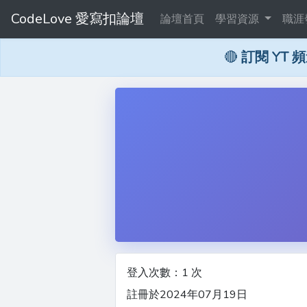
CodeLove 愛寫扣論壇
論壇首頁
學習資源
職涯
🔴
訂閱 YT 
登入次數：1 次
註冊於2024年07月19日