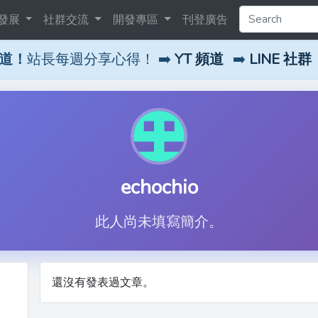
發展
社群交流
開發專區
刊登廣告
頻道！
站長每週分享心得！ ➡️
YT 頻道
➡️
LINE 社群
echochio
此人尚未填寫簡介。
還沒有發表過文章。