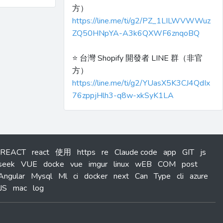
方）
https://line.me/ti/g2/PZ_1LILWVWWuz
ZQ50HNpYA-A3k6QXWF6znqoBQ
⭐️ 台灣 Shopify 開發者 LINE 群（非官
方）
https://line.me/ti/g2/YUasX5K3CJ4QdIx
76zppjHlh3-q8w-xkSyK1LA
REACT
react
使用
https
re
Claude code
app
GIT
js
seek
VUE
docke
vue
imgur
linux
wEB
COM
post
Angular
Mysql
Ml
ci
docker
next
Can
Type
cli
azure
JS
mac
log