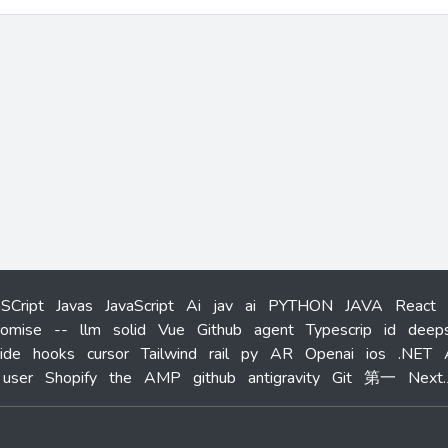
aSCript
Javas
JavaScript
Ai
jav
ai
PYTHON
JAVA
React
romise
--
llm
solid
Vue
Github
agent
Typescrip
id
deep
ide
hooks
cursor
Tailwind
rail
py
AR
Openai
ios
.NET
user
Shopify
the
AMP
github
antigravity
Git
第一
Next.