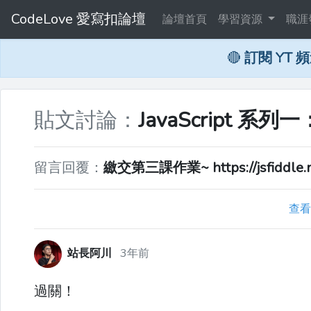
CodeLove 愛寫扣論壇
論壇首頁
學習資源
職涯
🔴
訂閱 YT 
貼文討論：
JavaScript 系列
留言回覆：
繳交第三課作業~ https://jsfiddle.net
查看
站長阿川
3年前
過關！