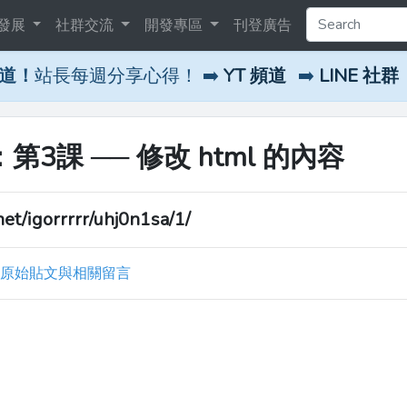
發展
社群交流
開發專區
刊登廣告
頻道！
站長每週分享心得！ ➡️
YT 頻道
➡️
LINE 社群
一：第3課 ── 修改 html 的內容
/igorrrrr/uhj0n1sa/1/
原始貼文與相關留言