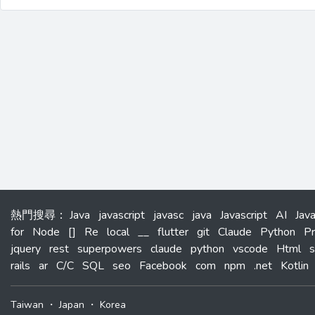
熱門搜尋
：
Java
javascript
javasc
java
Javascript
AI
Jav
for
Node
[]
Re
local
__
flutter
git
Claude
Python
P
jquery
rest
superpowers
claude
python
vscode
Html
s
rails
ar
C/C
SQL
seo
Facebook
com
npm
.net
Kotlin
Taiwan
・
Japan
・
Korea