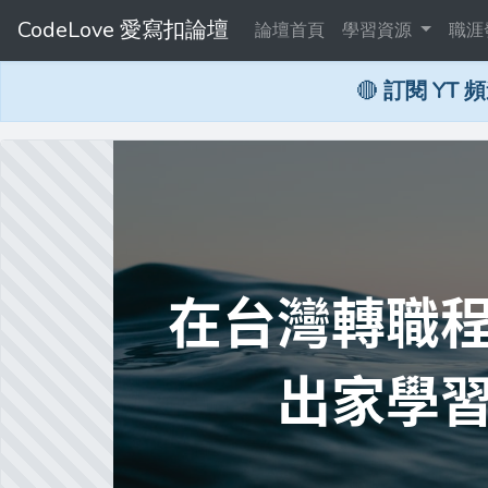
CodeLove 愛寫扣論壇
論壇首頁
學習資源
職涯
🔴
訂閱 YT 