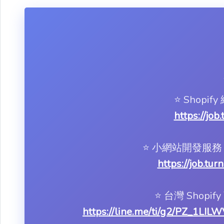
⭐️ Shop
https://job
⭐️ 小網站開發
https://job.tu
⭐️ 台灣 Shop
https://line.me/ti/g2/PZ_