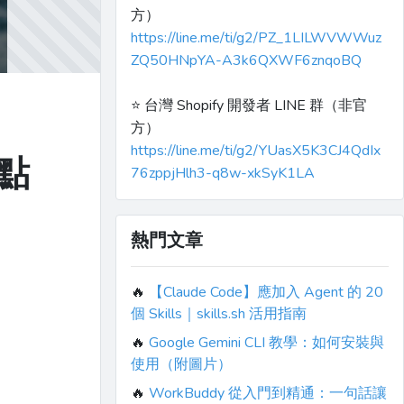
方）
https://line.me/ti/g2/PZ_1LILWVWWuz
ZQ50HNpYA-A3k6QXWF6znqoBQ
⭐️ 台灣 Shopify 開發者 LINE 群（非官
方）
https://line.me/ti/g2/YUasX5K3CJ4QdIx
點
76zppjHlh3-q8w-xkSyK1LA
熱門文章
🔥
【Claude Code】應加入 Agent 的 20
個 Skills｜skills.sh 活用指南
🔥
Google Gemini CLI 教學：如何安裝與
使用（附圖片）
🔥
WorkBuddy 從入門到精通：一句話讓