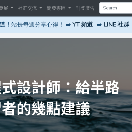
發展
社群交流
開發專區
刊登廣告
頻道！
站長每週分享心得！ ➡️
YT 頻道
➡️
LINE 社群