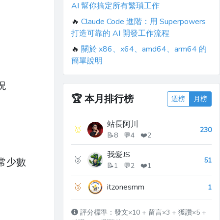
AI 幫你搞定所有繁瑣工作
🔥
Claude Code 進階：用 Superpowers
打造可靠的 AI 開發工作流程
🔥
關於 x86、x64、amd64、arm64 的
簡單說明
況
🏆
本月排行榜
週榜
月榜
站長阿川
🥇
230
📝8 💬4 ❤️2
我愛JS
🥈
51
常少數
📝1 💬2 ❤️1
🥉
itzonesmm
1
評分標準：發文×10 + 留言×3 + 獲讚×5 +