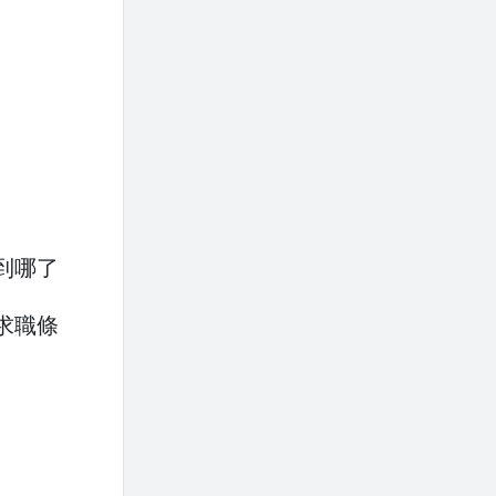
到哪了
求職條