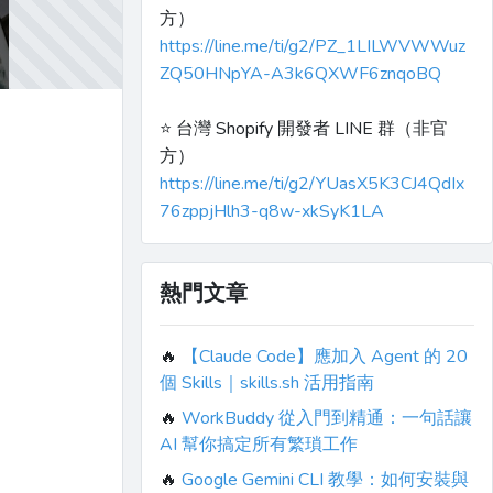
方）
https://line.me/ti/g2/PZ_1LILWVWWuz
ZQ50HNpYA-A3k6QXWF6znqoBQ
⭐️ 台灣 Shopify 開發者 LINE 群（非官
方）
https://line.me/ti/g2/YUasX5K3CJ4QdIx
76zppjHlh3-q8w-xkSyK1LA
熱門文章
🔥
【Claude Code】應加入 Agent 的 20
個 Skills｜skills.sh 活用指南
🔥
WorkBuddy 從入門到精通：一句話讓
AI 幫你搞定所有繁瑣工作
🔥
Google Gemini CLI 教學：如何安裝與