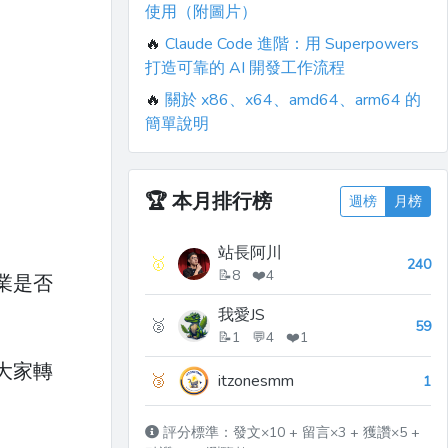
使用（附圖片）
🔥
Claude Code 進階：用 Superpowers
打造可靠的 AI 開發工作流程
🔥
關於 x86、x64、amd64、arm64 的
簡單說明
🏆
本月排行榜
週榜
月榜
站長阿川
🥇
240
📝8 ❤️4
業是否
我愛JS
🥈
59
📝1 💬4 ❤️1
大家轉
🥉
itzonesmm
1
評分標準：發文×10 + 留言×3 + 獲讚×5 +