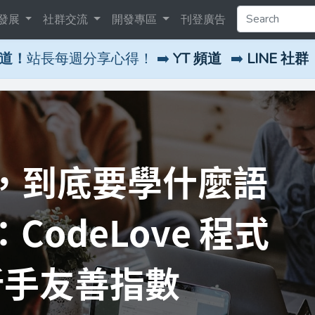
發展
社群交流
開發專區
刊登廣告
頻道！
站長每週分享心得！ ➡️
YT 頻道
➡️
LINE 社群