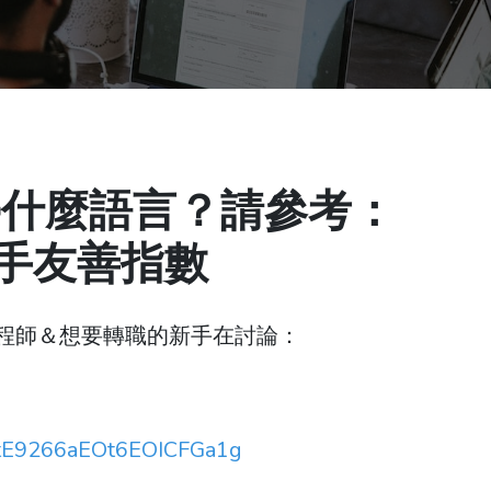
學什麼語言？請參考：
言新手友善指數
界工程師＆想要轉職的新手在討論：
n9tE9266aEOt6EOICFGa1g