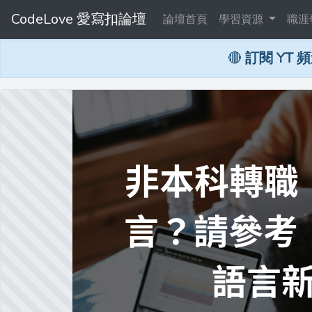
CodeLove 愛寫扣論壇
論壇首頁
學習資源
職涯
🔴
訂閱 YT 