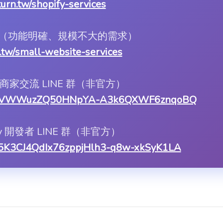
.turn.tw/shopify-services
服務（功能明確、規模不大的需求）
rn.tw/small-website-services
ify 商家交流 LINE 群（非官方）
1LILWVWWuzZQ50HNpYA-A3k6QXWF6znqoBQ
ify 開發者 LINE 群（非官方）
asX5K3CJ4QdIx76zppjHlh3-q8w-xkSyK1LA