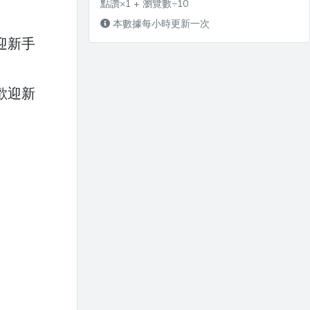
點讚×1 + 瀏覽數÷10
本數據每小時更新一次
迎新手
歡迎新