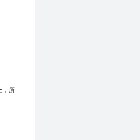
上，所
！