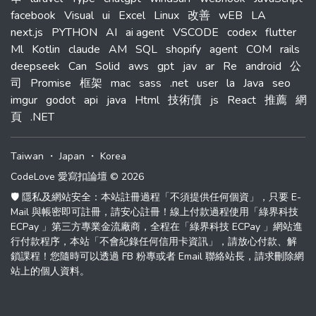
facebook
Visual
ui
Excel
Linux
改善
wEB
LA
next.js
PYTHON
AI
ai agent
VSCODE
codex
flutter
Ml
Kotlin
claude
AM
SQL
shopify
agent
COM
rails
deepseek
Can
Solid
aws
gpt
jav
ar
Re
android
公
司
Promise
框架
mac
sass
.net
user
la
Java
seo
imgur
godot
api
java
Html
技術債
js
React
推薦
網
頁
.NET
Taiwan
・
Japan
・
Korea
CodeLove 愛寫扣論壇 © 2026
🛡️ 隱私及網站安全：本站註冊過程「不須提供任何個資」，只要 E-
Mail 與帳密即可註冊，請安心註冊！線上付款過程使用「綠界科技
ECPay 」第三方專業金流廠商，全程在「綠界科技 ECPay 」網站進
行付款程序，本站「不會紀錄任何信用卡資訊」，請放心付款、解
鎖課程！您隨時可以透過 FB 粉專或者 Email 聯絡站長，請求刪除網
站上的個人資料。