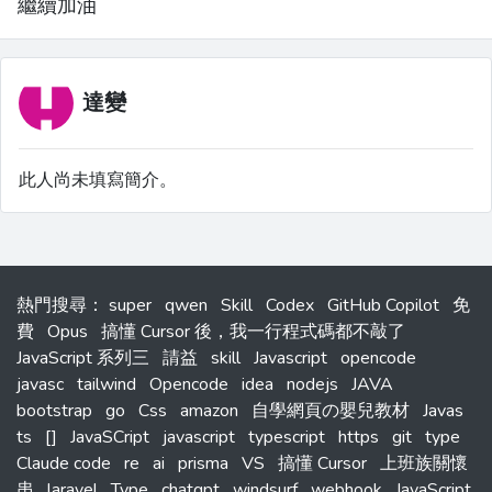
繼續加油
達變
此人尚未填寫簡介。
熱門搜尋
：
super
qwen
Skill
Codex
GitHub Copilot
免
費
Opus
搞懂 Cursor 後，我一行程式碼都不敲了
JavaScript 系列三
請益
skill
Javascript
opencode
javasc
tailwind
Opencode
idea
nodejs
JAVA
bootstrap
go
Css
amazon
自學網頁の嬰兒教材
Javas
ts
[]
JavaSCript
javascript
typescript
https
git
type
Claude code
re
ai
prisma
VS
搞懂 Cursor
上班族關懷
串
laravel
Type
chatgpt
windsurf
webhook
JavaScript