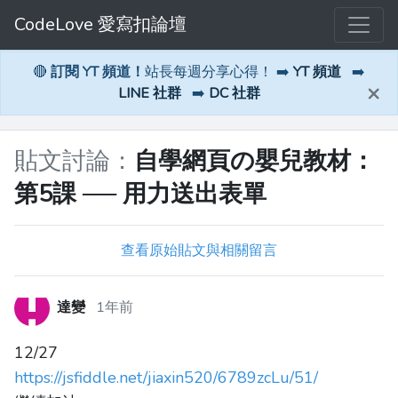
CodeLove 愛寫扣論壇
🔴
訂閱 YT 頻道！
站長每週分享心得！ ➡️
YT 頻道
➡️
×
LINE 社群
➡️
DC 社群
貼文討論：
自學網頁の嬰兒教材：
第5課 ── 用力送出表單
查看原始貼文與相關留言
達變
1年前
12/27
https://jsfiddle.net/jiaxin520/6789zcLu/51/