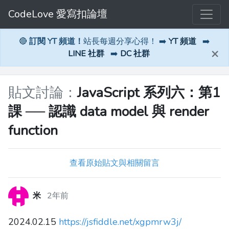
CodeLove 愛寫扣論壇
🔴
訂閱 YT 頻道！
站長每週分享心得！ ➡️
YT 頻道
➡️
×
LINE 社群
➡️
DC 社群
貼文討論：
JavaScript 系列六：第1
課 ── 認識 data model 與 render
function
查看原始貼文與相關留言
米
2年前
2024.02.15
https://jsfiddle.net/xgpmrw3j/