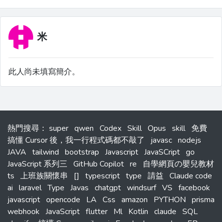
米
此人尚未填寫簡介。
熱門搜尋
：
super
qwen
Codex
Skill
Opus
skill
免費
搞懂 Cursor 後，我一行程式碼都不敲了
javasc
nodejs
JAVA
tailwind
bootstrap
Javascript
JavaSCript
go
JavaScript 系列三
GitHub Copilot
re
自學網頁の嬰兒教材
ts
上班族關懷串
[]
typescript
type
請益
Claude code
ai
laravel
Type
Javas
chatgpt
windsurf
VS
facebook
javascript
opencode
LA
Css
amazon
PYTHON
prisma
webhook
JavaScript
flutter
Ml
Kotlin
claude
SQL