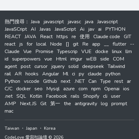
熱門搜尋
：
Java
javascript
javasc
java
Javascript
JavaSCript
AI
Javas
JavaScript
Ai
jav
ai
PYTHON
REACT
JAVA
React
https
re
使用
Claude code
GIT
react
js
for
local
Node
[]
git
Re
app
__
flutter
--
Claude
Vue
Promise
Typescrip
VUE
docke
linux
llm
id
superpowers
vue
Html
imgur
wEB
side
COM
agent
post
cursor
jquery
solid
deepseek
Tailwind
rail
AR
hooks
Angular
Ml
ci
py
claude
python
Python
vscode
Github
next
.NET
Can
Type
rest
ar
C/C
docker
seo
Mysql
azure
com
npm
Openai
ios
.net
SQL
Kotlin
Facebook
rails
Shopify
cli
user
AMP
Next.JS
Git
第一
the
antigravity
log
prompt
mac
Taiwan
・
Japan
・
Korea
CodeLove 愛寫扣論壇 © 2026