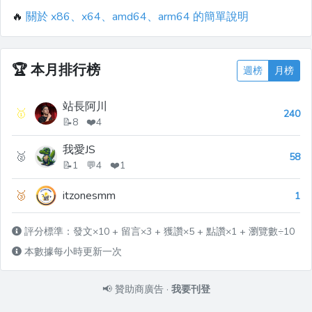
🔥
關於 x86、x64、amd64、arm64 的簡單說明
🏆
本月排行榜
週榜
月榜
站長阿川
🥇
240
📝8 ❤️4
我愛JS
🥈
58
📝1 💬4 ❤️1
🥉
itzonesmm
1
評分標準：發文×10 + 留言×3 + 獲讚×5 + 點讚×1 + 瀏覽數÷10
本數據每小時更新一次
📢
贊助商廣告
·
我要刊登