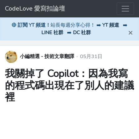
CodeLove 愛寫扣論壇
🔴
訂閱 YT 頻道！
站長每週分享心得！ ➡️
YT 頻道
➡️
×
LINE 社群
➡️
DC 社群
小編精選 - 技術文章翻譯
·
05月31日
我關掉了 Copilot：因為我寫
的程式碼出現在了別人的建議
裡