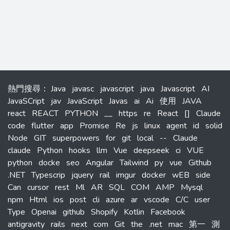
熱門搜尋
：
Java
javasc
javascript
java
Javascript
AI
JavaSCript
jav
JavaScript
Javas
ai
Ai
使用
JAVA
react
REACT
PYTHON
__
https
re
React
[]
Claude
code
flutter
app
Promise
Re
js
linux
agent
id
solid
Node
GIT
superpowers
for
git
local
--
Claude
claude
Python
hooks
llm
Vue
deepseek
ci
VUE
python
docke
seo
Angular
Tailwind
py
vue
Github
.NET
Typescrip
jquery
rail
imgur
docker
wEB
side
Can
cursor
rest
Ml
AR
SQL
COM
AMP
Mysql
npm
Html
ios
post
cli
azure
ar
vscode
C/C
user
Type
Openai
github
Shopify
Kotlin
Facebook
antigravity
rails
next
com
Git
the
.net
mac
第一
測