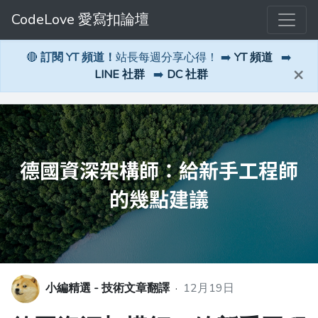
CodeLove 愛寫扣論壇
🔴
訂閱 YT 頻道！
站長每週分享心得！ ➡️
YT 頻道
➡️
×
LINE 社群
➡️
DC 社群
小編精選 - 技術文章翻譯
·
12月19日