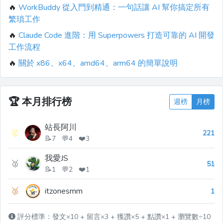
🔥
WorkBuddy 從入門到精通：一句話讓 AI 幫你搞定所有
繁瑣工作
🔥
Claude Code 進階：用 Superpowers 打造可靠的 AI 開發
工作流程
🔥
關於 x86、x64、amd64、arm64 的簡單說明
🏆
本月排行榜
週榜
月榜
站長阿川
🥇
221
📝7 💬4 ❤️3
我愛JS
🥈
51
📝1 💬2 ❤️1
🥉
itzonesmm
1
評分標準：發文×10 + 留言×3 + 獲讚×5 + 點讚×1 + 瀏覽數÷10