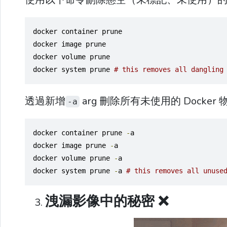
docker container prune
docker image prune
docker volume prune
docker system prune 
# this removes all dangling
透過新增
arg 刪除所有未使用的 Dock
-a
docker container prune 
-
a
docker image prune 
-
a
docker volume prune 
-
a
docker system prune 
-
a 
# this removes all unuse
洩漏影像中的秘密 ❌