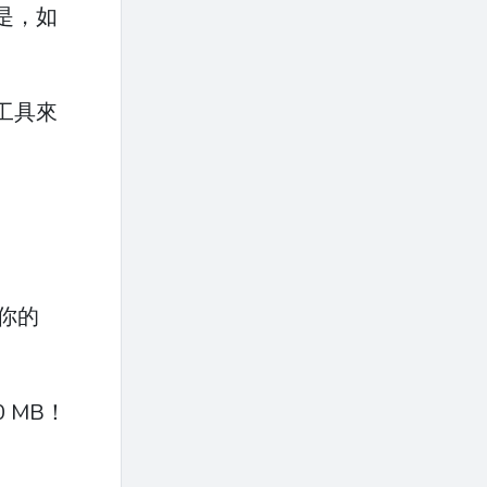
是，如
工具來
你的
0 MB！