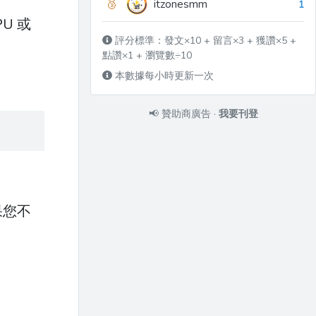
🥉
itzonesmm
1
U 或
評分標準：發文×10 + 留言×3 + 獲讚×5 +
點讚×1 + 瀏覽數÷10
本數據每小時更新一次
📢
贊助商廣告
·
我要刊登
果您不