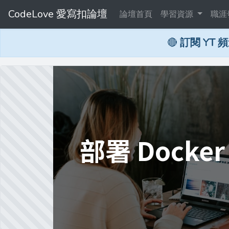
CodeLove 愛寫扣論壇
論壇首頁
學習資源
職涯
🔴
訂閱 YT 