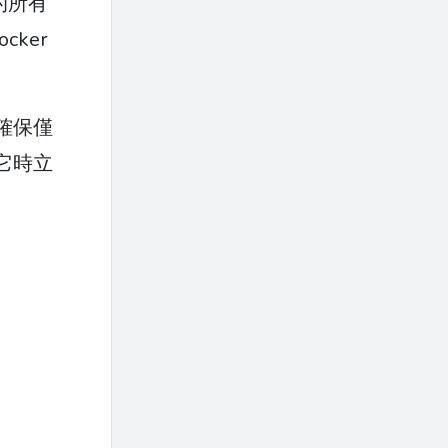
的所有
ker
確保僅
它時立
。