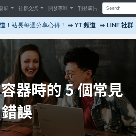
發展
社群交流
開發專區
刊登廣告
頻道！
站長每週分享心得！ ➡️
YT 頻道
➡️
LINE 社群