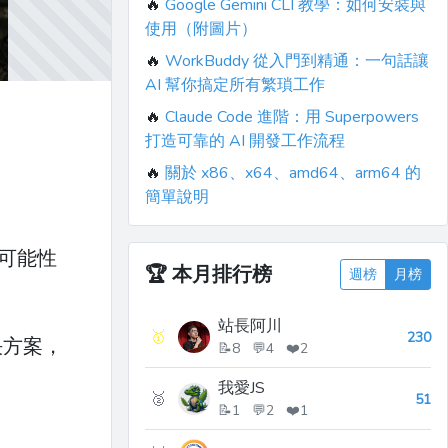
🔥
Google Gemini CLI 教學：如何安裝與
使用（附圖片）
🔥
WorkBuddy 從入門到精通：一句話讓
AI 幫你搞定所有繁瑣工作
🔥
Claude Code 進階：用 Superpowers
打造可靠的 AI 開發工作流程
🔥
關於 x86、x64、amd64、arm64 的
簡單說明
的可能性
🏆
本月排行榜
週榜
月榜
站長阿川
🥇
230
決方案，
📝8 💬4 ❤️2
我愛JS
🥈
51
📝1 💬2 ❤️1