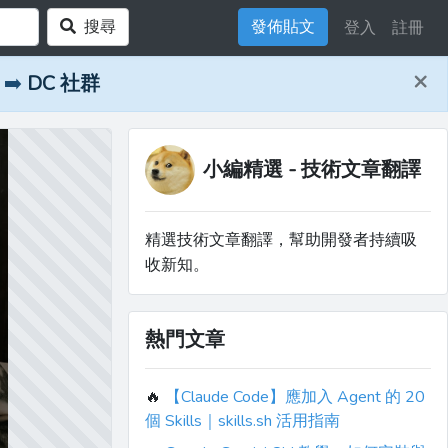
搜尋
發佈貼文
登入
註冊
×
➡️
DC 社群
小編精選 - 技術文章翻譯
精選技術文章翻譯，幫助開發者持續吸
收新知。
熱門文章
🔥
【Claude Code】應加入 Agent 的 20
個 Skills｜skills.sh 活用指南