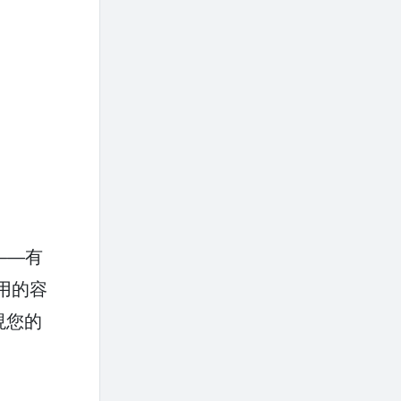
——有
用的容
現您的