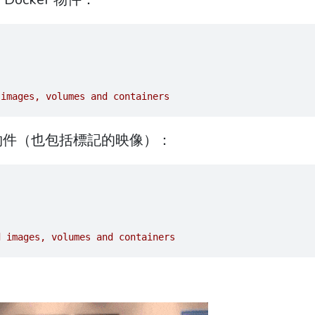
 images, volumes and containers
er 物件（也包括標記的映像）：
d images, volumes and containers