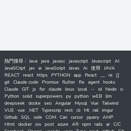
熱門搜尋
：
Java
java
javasc
javascript
Javascript
AI
JavaSCript
jav
ai
JavaScript
Javas
Ai
使用
JAVA
REACT
react
https
PYTHON
app
React
__
re
[]
git
Claude code
Promise
flutter
Re
agent
hooks
Claude
GIT
js
for
claude
linux
local
--
id
Node
ci
Python
solid
superpowers
py
python
wEB
llm
deepseek
docke
seo
Angular
Mysql
Vue
Tailwind
VUE
vue
.NET
Typescrip
rest
cli
Ml
rail
imgur
Github
SQL
side
COM
Can
cursor
jquery
AMP
Html
docker
ios
post
azure
AR
npm
rails
ar
C/C