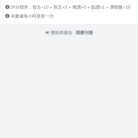
評分標準：發文×10 + 留言×3 + 獲讚×5 + 點讚×1 + 瀏覽數÷10
本數據每小時更新一次
📢
贊助商廣告
·
我要刊登