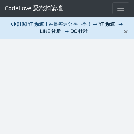
CodeLove 愛寫扣論壇
🔴
訂閱 YT 頻道！
站長每週分享心得！ ➡️
YT 頻道
➡️
×
LINE 社群
➡️
DC 社群