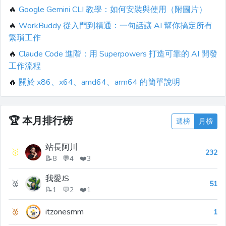
🔥
Google Gemini CLI 教學：如何安裝與使用（附圖片）
🔥
WorkBuddy 從入門到精通：一句話讓 AI 幫你搞定所有
繁瑣工作
🔥
Claude Code 進階：用 Superpowers 打造可靠的 AI 開發
工作流程
🔥
關於 x86、x64、amd64、arm64 的簡單說明
🏆
本月排行榜
週榜
月榜
站長阿川
🥇
232
📝8 💬4 ❤️3
我愛JS
🥈
51
📝1 💬2 ❤️1
🥉
itzonesmm
1