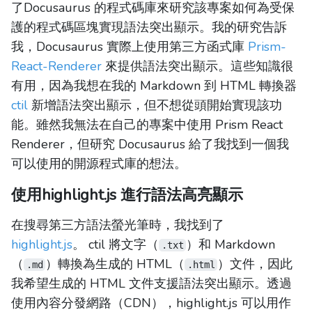
了Docusaurus 的程式碼庫來研究該專案如何為受保
護的程式碼區塊實現語法突出顯示。我的研究告訴
我，Docusaurus 實際上使用第三方函式庫
Prism-
React-Renderer
來提供語法突出顯示。這些知識很
有用，因為我想在我的 Markdown 到 HTML 轉換器
ctil
新增語法突出顯示，但不想從頭開始實現該功
能。雖然我無法在自己的專案中使用 Prism React
Renderer，但研究 Docusaurus 給了我找到一個我
可以使用的開源程式庫的想法。
使用highlight.js 進行語法高亮顯示
在搜尋第三方語法螢光筆時，我找到了
highlight.js
。 ctil 將文字（
）和 Markdown
.txt
（
）轉換為生成的 HTML（
）文件，因此
.md
.html
我希望生成的 HTML 文件支援語法突出顯示。透過
使用內容分發網路（CDN），highlight.js 可以用作