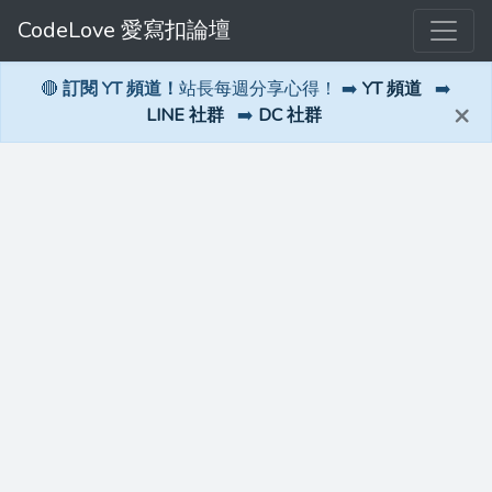
CodeLove 愛寫扣論壇
🔴
訂閱 YT 頻道！
站長每週分享心得！ ➡️
YT 頻道
➡️
×
LINE 社群
➡️
DC 社群