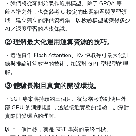
・我們將從零開始製作通用模型。除了 GPQA 等一
般基準之外，也會參考 G 檢定的出題範圍與學習領
域，建立獨立的評估資料集，以檢驗模型能獲得多少
AI／深度學習的基礎知識。
② 理解最大化運用運算資源的技巧。
・透過實作 Flash Attention、KV 快取等可最大化訓
練與推論計算效率的技術，加深對 GPT 型模型的理
解。
③ 體驗長期且真實的開發環境。
・SGT 專案將持續約三個月。從架構考察到使用外
部 GPU 的訓練規劃，透過接近實務的體驗，加深對
實際開發環境的理解。
以上三個目標，就是 SGT 專案的最終目標。