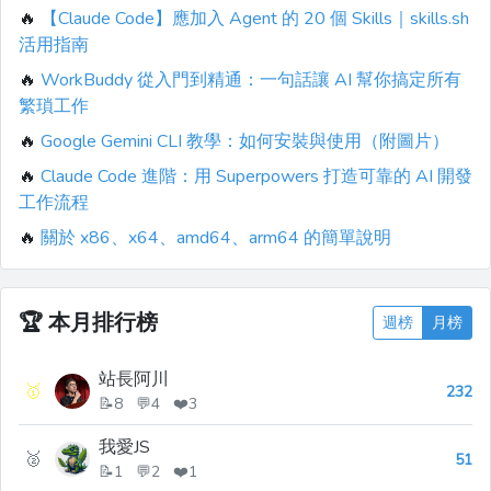
🔥
【Claude Code】應加入 Agent 的 20 個 Skills｜skills.sh
活用指南
🔥
WorkBuddy 從入門到精通：一句話讓 AI 幫你搞定所有
繁瑣工作
🔥
Google Gemini CLI 教學：如何安裝與使用（附圖片）
🔥
Claude Code 進階：用 Superpowers 打造可靠的 AI 開發
工作流程
🔥
關於 x86、x64、amd64、arm64 的簡單說明
🏆
本月排行榜
週榜
月榜
站長阿川
🥇
232
📝8 💬4 ❤️3
我愛JS
🥈
51
📝1 💬2 ❤️1