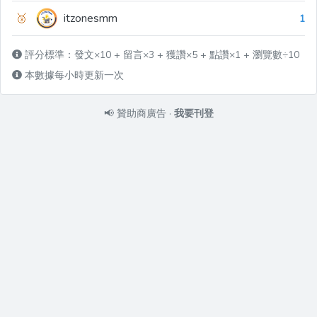
🥉
itzonesmm
1
評分標準：發文×10 + 留言×3 + 獲讚×5 + 點讚×1 + 瀏覽數÷10
本數據每小時更新一次
📢
贊助商廣告
·
我要刊登