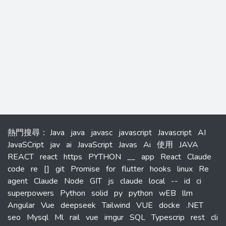
熱門搜尋
：
Java
java
javasc
javascript
Javascript
AI
JavaSCript
jav
ai
JavaScript
Javas
Ai
使用
JAVA
REACT
react
https
PYTHON
__
app
React
Claude
code
re
[]
git
Promise
for
flutter
hooks
linux
Re
agent
Claude
Node
GIT
js
claude
local
--
id
ci
superpowers
Python
solid
py
python
wEB
llm
Angular
Vue
deepseek
Tailwind
VUE
docke
.NET
seo
Mysql
Ml
rail
vue
imgur
SQL
Typescrip
rest
cli