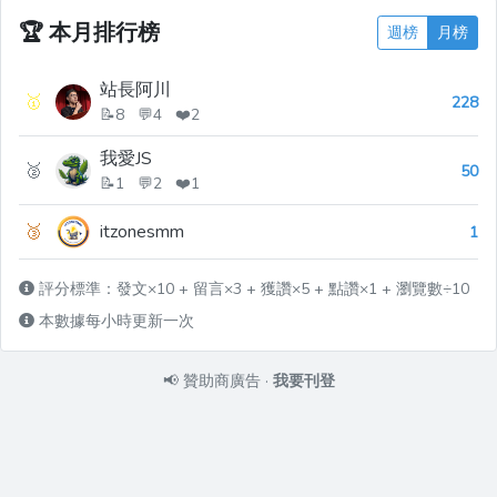
🏆
本月排行榜
週榜
月榜
站長阿川
🥇
228
📝8 💬4 ❤️2
我愛JS
🥈
50
📝1 💬2 ❤️1
🥉
itzonesmm
1
評分標準：發文×10 + 留言×3 + 獲讚×5 + 點讚×1 + 瀏覽數÷10
本數據每小時更新一次
📢
贊助商廣告
·
我要刊登