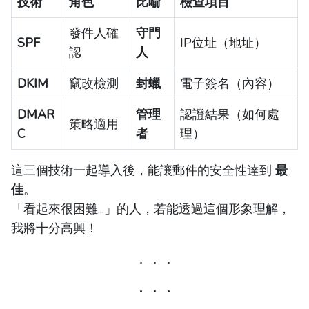
技術
角色
比喻
檢查項目
發件人確
守門
SPF
IP位址（地址）
認
人
DKIM
竄改檢測
封蠟
電子簽名（內容）
DMAR
管理
認證結果（如何處
策略適用
C
者
理）
這三個技術一起導入後，能讓郵件的安全性達到
最
佳
。
「看起來很困難...」的人，若能透過這個形象理解，
我將十分高興！