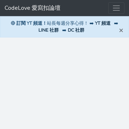
CodeLove 愛寫扣論壇
🔴
訂閱 YT 頻道！
站長每週分享心得！ ➡️
YT 頻道
➡️
×
LINE 社群
➡️
DC 社群