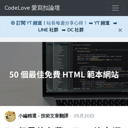
CodeLove 愛寫扣論壇
🔴
訂閱 YT 頻道！
站長每週分享心得！ ➡️
YT 頻道
➡️
×
LINE 社群
➡️
DC 社群
小編精選 - 技術文章翻譯
·
05月20日