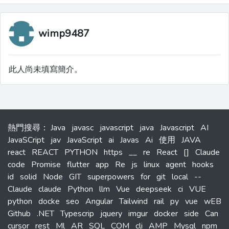
wimp9487
此人尚未填寫簡介。
熱門搜尋
：
Java
javasc
javascript
java
Javascript
AI
JavaSCript
jav
JavaScript
ai
Javas
Ai
使用
JAVA
react
REACT
PYTHON
https
__
re
React
[]
Claude
code
Promise
flutter
app
Re
js
linux
agent
hooks
id
solid
Node
GIT
superpowers
for
git
local
--
Claude
claude
Python
llm
Vue
deepseek
ci
VUE
python
docke
seo
Angular
Tailwind
rail
py
vue
wEB
Github
.NET
Typescrip
jquery
imgur
docker
side
Can
cursor
rest
Ml
AR
SQL
COM
cli
AMP
Mysql
npm