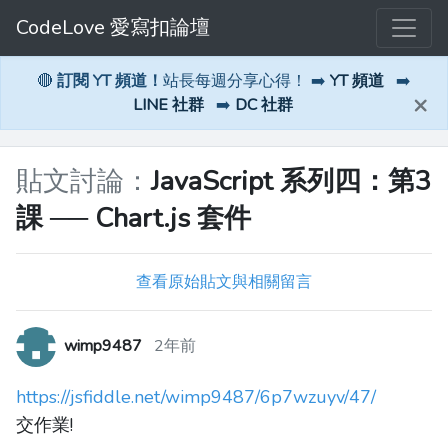
CodeLove 愛寫扣論壇
🔴
訂閱 YT 頻道！
站長每週分享心得！ ➡️
YT 頻道
➡️
×
LINE 社群
➡️
DC 社群
貼文討論：
JavaScript 系列四：第3
課 ── Chart.js 套件
查看原始貼文與相關留言
wimp9487
2年前
https://jsfiddle.net/wimp9487/6p7wzuyv/47/
交作業!