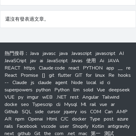
還沒有發表過文章。
熱門搜尋
：
Java
javasc
java
Javascript
javascript
AI
JavaSCript
jav
ai
JavaScript
Javas
使用
Ai
JAVA
REACT
https
Claude code
react
PYTHON
app
__
re
React
Promise
[]
git
flutter
GIT
for
linux
Re
hooks
--
Claude
js
claude
agent
Node
local
id
ci
superpowers
python
Python
llm
solid
Vue
deepseek
VUE
py
imgur
wEB
.NET
rest
Angular
Tailwind
docke
seo
Typescrip
cli
Mysql
Ml
rail
vue
ar
Github
SQL
side
cursor
jquery
ios
COM
Can
AMP
AR
npm
Openai
Html
C/C
docker
Type
post
azure
rails
Facebook
vscode
user
Shopify
Kotlin
antigravity
next
github
Git
the
com
.net
mac
第一
測試