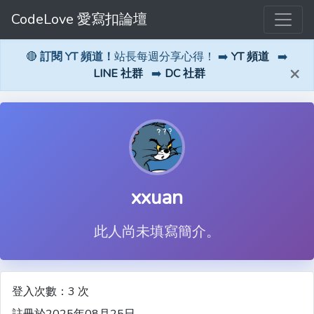
CodeLove 愛寫扣論壇
🔴
訂閱 YT 頻道！
站長每週分享心得！ ➡️
YT 頻道
➡️
×
LINE 社群
➡️
DC 社群
xxuan
此人尚未填寫簡介。
登入次數：3 次