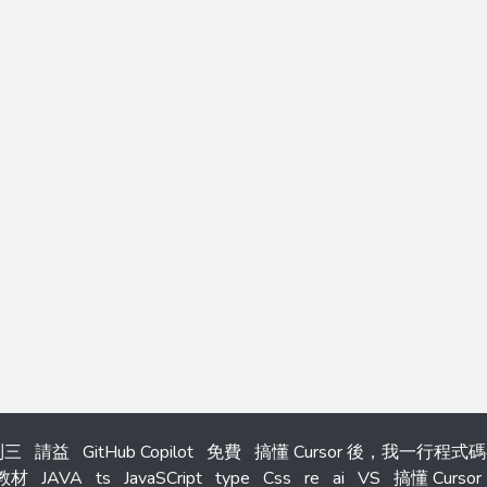
系列三
請益
GitHub Copilot
免費
搞懂 Cursor 後，我一行程
教材
JAVA
ts
JavaSCript
type
Css
re
ai
VS
搞懂 Cursor