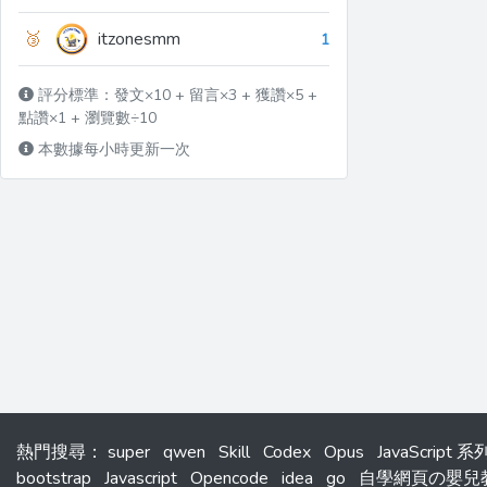
🥉
itzonesmm
1
評分標準：發文×10 + 留言×3 + 獲讚×5 +
點讚×1 + 瀏覽數÷10
本數據每小時更新一次
熱門搜尋
：
super
qwen
Skill
Codex
Opus
JavaScript 
bootstrap
Javascript
Opencode
idea
go
自學網頁の嬰兒