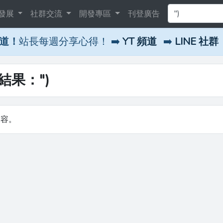
發展
社群交流
開發專區
刊登廣告
頻道！
站長每週分享心得！ ➡️
YT 頻道
➡️
LINE 社群
尋結果：")
內容。