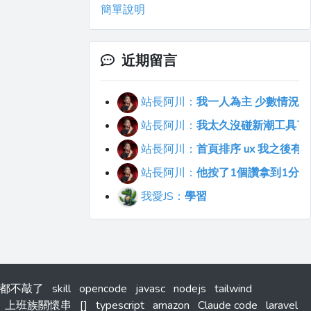
簡單說明
近期留言
站長阿川：
我一人為主 少數情況會
站長阿川：
我太久沒碰新潮工具了..
站長阿川：
首頁排序 ux 我之後
站長阿川：
他按了1個讚拿到1分
我愛JS：
學習
式碼都不敲了
skill
opencode
javasc
nodejs
tailwind
上班族關懷串
[]
typescript
amazon
Claude code
laravel