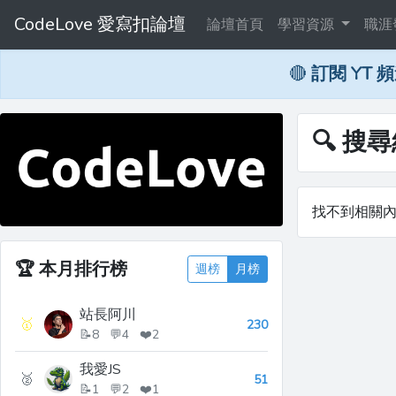
CodeLove 愛寫扣論壇
論壇首頁
學習資源
職涯
🔴
訂閱 YT 
🔍 搜
找不到相關
🏆
本月排行榜
週榜
月榜
站長阿川
🥇
230
📝8 💬4 ❤️2
我愛JS
🥈
51
📝1 💬2 ❤️1