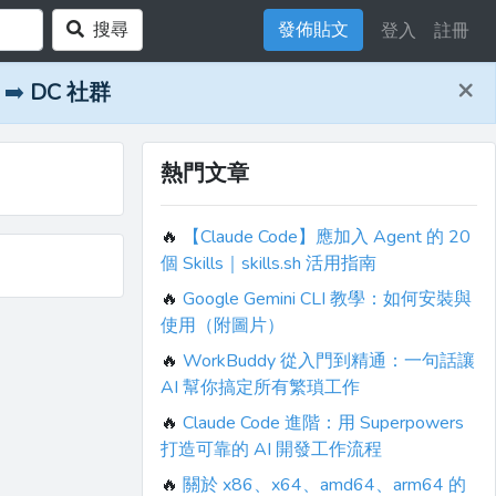
搜尋
發佈貼文
登入
註冊
×
➡️
DC 社群
熱門文章
🔥
【Claude Code】應加入 Agent 的 20
個 Skills｜skills.sh 活用指南
🔥
Google Gemini CLI 教學：如何安裝與
使用（附圖片）
🔥
WorkBuddy 從入門到精通：一句話讓
AI 幫你搞定所有繁瑣工作
🔥
Claude Code 進階：用 Superpowers
打造可靠的 AI 開發工作流程
🔥
關於 x86、x64、amd64、arm64 的