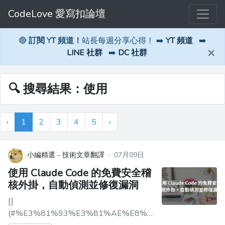
CodeLove 愛寫扣論壇
🔴
訂閱 YT 頻道！
站長每週分享心得！ ➡️
YT 頻道
➡️
×
LINE 社群
➡️
DC 社群
🔍 搜尋結果：使用
‹
1
2
3
4
5
›
小編精選 - 技術文章翻譯
·
07月09日
使用 Claude Code 的免費安全稽
核外掛，自動偵測並修復漏洞
[]
(#%E3%81%93%E3%81%AE%E8%A8%98%E4%BA%8