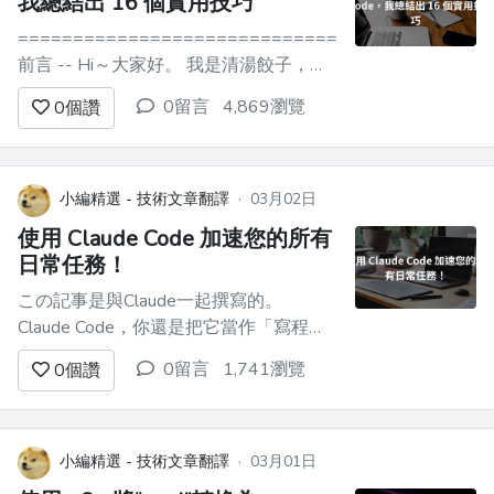
我總結出 16 個實用技巧
==================================
前言 -- Hi～大家好。 我是清湯餃子，一
個用 Claude Code 寫了半年程式的普通前
0留言
4,869瀏覽
0
個讚
端工程師。 說實話，一開始我也用不太
好，就覺得它跟其他 AI 程式設計工具差
不多，問問題、寫程式，能有什麼差別。
後來踩坑踩多...
小編精選 - 技術文章翻譯
·
03月02日
使用 Claude Code 加速您的所有
日常任務！
この記事是與Claude一起撰寫的。
Claude Code，你還是把它當作「寫程式
的工具」嗎？ 我平常從事的是「創造」
0留言
1,741瀏覽
0
個讚
AI代理的工作，但除此之外，日常業務中
的各種瑣事都交給Claude Code來辦理。
報帳、工作報告、簡報資料、部落格撰
寫、提案資料的整理、電子郵件監控……
小編精選 - 技術文章翻譯
·
03月01日
這樣的使用頻率可能已經...