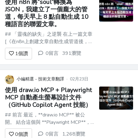
使用 n8n 將“soul”轉換為
JSON，我建立了一個龐大的管
道，每天早上 8 點自動生成 10
種語言的聯盟文章。
## 「靈魂的缺失」之逆襲 在上一篇文章
[《在n8n上創建文章自動生成管道後，1
週從40篇降到0篇的故事》]
0留言
391瀏覽
1
個讚
(https://qiita.com/YushiYamamoto/items/c937af562c4d40c2
中，得到許多反響。 完全依賴AI所生成
的文章缺乏「人類的經驗（靈魂...
小編精選 - 技術文章翻譯
·
02月23日
使用 draw.io MCP + Playwright
MCP 自動產生螢幕設計文件
（GitHub Copilot Agent 技能）
## 前言 最近，**draw.io MCP** 被公
開。 結合這個與 **Playwright MCP**， -
轉到畫面並獲取螢幕截圖（Playwright）
0留言
1,268瀏覽
0
個讚
- 生成包含項號的佈局圖（draw.io） - 根