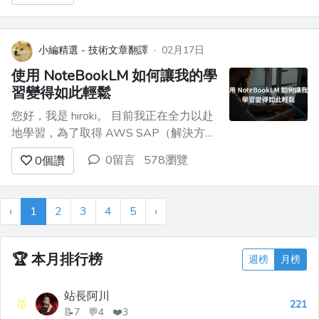
據 HTML/圖片撰寫 Markdown 的 **畫面
設計書** （Copil...
小編精選 - 技術文章翻譯
·
02月17日
使用 NoteBookLM 如何讓我的學
習變得如此輕鬆
您好，我是 hiroki。 目前我正在全力以赴
地學習，為了取得 AWS SAP（解決方案
架構師專業）。 因此我開始將之前一直
0留言
578瀏覽
0
個讚
感興趣的 **NotebookLM** 用於學習，效
果非常顯著，所以這次我將介紹
NotebookLM 的具體活用方法！ ##
‹
1
2
3
4
5
›
NotebookLM 是什麼 ![No...
🏆
本月排行榜
週榜
月榜
站長阿川
🥇
221
📝7 💬4 ❤️3