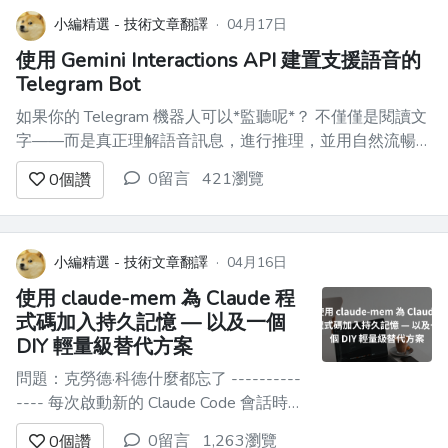
小編精選 - 技術文章翻譯
·
04月17日
使用 Gemini Interactions API 建置支援語音的
Telegram Bot
如果你的 Telegram 機器人可以*監聽呢*？ 不僅僅是閱讀文
字——而是真正理解語音訊息，進行推理，並用自然流暢的
聲音回應。這就是我們今天正在建立的：一個基於Google
0留言
421瀏覽
0
個讚
Gemini API 的 Telegram 機器人，它能夠處理文字和語音，
並具備多輪記憶功能和文字轉語音回覆功能。 ...
小編精選 - 技術文章翻譯
·
04月16日
使用 claude-mem 為 Claude 程
式碼加入持久記憶 — 以及一個
DIY 輕量級替代方案
問題：克勞德·科德什麼都忘了 ----------
---- 每次啟動新的 Claude Code 會話時，
所有資料都會被清除。你的程式設計風格
0留言
1,263瀏覽
0
個讚