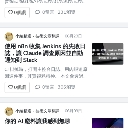
(#%E3%81%AF%E3%81%98%E3%82%81%E3%81%A
前言
0留言
231瀏覽
0
個讚
===========================================
以前我寫過這樣一篇文章。 從那之後實
際用了超過 4 個月，終於有了「開始用得
順手了」的實感。 使用下來我覺得，寫
小編精選 - 技術文章翻譯
·
06月29日
程...
使用 n8n 收集 Jenkins 的失敗日
誌，讓 Claude 調查原因並自動
通知到 Slack
CI 掛掉時，打開主控台日誌、用肉眼追原
因這件事，其實很耗精神。 本文會透過
實際程式碼，解說如何把 **偵測 Jenkins
0留言
306瀏覽
0
個讚
失敗 → n8n 回收日誌 → Claude 摘要原因
→ 通知到 Slack** 這整套流程完全自動
化。 重點是 **徹底分工**。Jenkins 端只
負責丟出「失敗這件...
小編精選 - 技術文章翻譯
·
06月09日
你的 AI 廢料讓我感到無聊