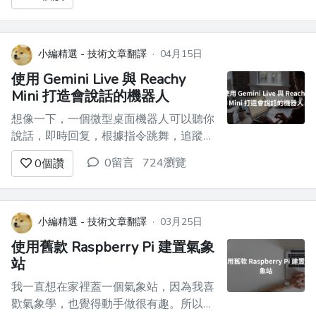
偏好、專案架構決策、昨天的除錯會話
——全部都會消失。 你最終會重複自己
的話：“我們使用的是 Supabase，而不是
Firebase。邊緣函數位於`s...
小編精選 - 技術文章翻譯
·
04月15日
使用 Gemini Live 與 Reachy
Mini 打造會說話的機器人
想像一下，一個微型桌面機器人可以聽你
說話，即時回复，根據指令跳舞，追蹤你
的臉，偶爾還會講個冷笑話——所有這些
0留言
724瀏覽
0
個讚
都由 Gemini Live API 提供支援。 這正是
**Reachy Mini 對話應用程式的**功能。
它是一款開源的 Python 應用程式，可以
將[Pollen Robotics ...
小編精選 - 技術文章翻譯
·
03月25日
使用舊款 Raspberry Pi 建置氣象
站
我一直想在家裡蓋一個氣象站，因為我喜
歡氣象學，也覺得動手做很有趣。所以我