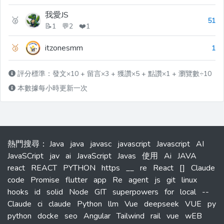
我愛JS
🥈
51
📝1 💬2 ❤️1
🥉
itzonesmm
1
評分標準：發文×10 + 留言×3 + 獲讚×5 + 點讚×1 + 瀏覽數÷10
本數據每小時更新一次
熱門搜尋
：
Java
java
javasc
javascript
Javascript
AI
JavaSCript
jav
ai
JavaScript
Javas
使用
Ai
JAVA
react
REACT
PYTHON
https
__
re
React
[]
Claude
code
Promise
flutter
app
Re
agent
js
git
linux
hooks
id
solid
Node
GIT
superpowers
for
local
--
Claude
ci
claude
Python
llm
Vue
deepseek
VUE
py
python
docke
seo
Angular
Tailwind
rail
vue
wEB