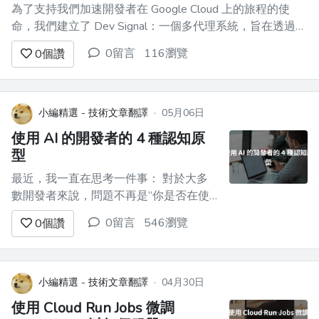
為了支持我們加速開發者在 Google Cloud 上的旅程的使
命，我們建立了 Dev Signal：一個多代理系統，旨在透過自
動化從發現到建立專家的路徑，將原始的社群訊號轉化為可
0留言
116瀏覽
0
個讚
靠的技術指導。 在本系列的前三部分中，我們透過建立其
核心能力和本地驗證流程，奠定了必要的基礎： 在[第一部
分...
小編精選 - 技術文章翻譯
·
05月06日
使用 AI 的開發者的 4 種認知原
型
最近，我一直在思考一件事： 對於大多
數開發者來說，問題不再是“你是否在使
用人工智慧？”，而是“你如何以及為什麼
0留言
546瀏覽
0
個讚
使用人工智慧？”。 我注意到人工智慧工
具正日益融入我的日常工作流程。去年這
個時候，我對人工智慧的使用僅限於整合
開發環境（IDE）中的程式碼自動補全建
小編精選 - 技術文章翻譯
·
04月30日
議，而且這些建議還需要我手動驗證。
使用 Cloud Run Jobs 微調
現...