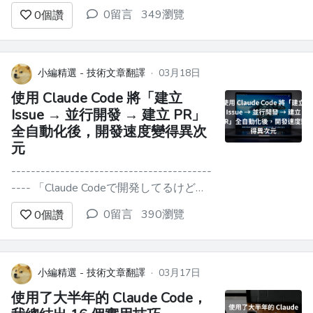
決定不再等待，直接動手吧 :-) 連接感測
0留言
349瀏覽
0
個讚
器 ----- 我想要一個能輕鬆連接到我的舊
樹莓派（Raspberry Pi 2 B+）上的設備，
以便輕鬆讀取感測器資料。 Pimoron 的
Weather HAT 完全符合我的...
小編精選 - 技術文章翻譯
·
03月18日
使用 Claude Code 將「建立
Issue → 並行開發 → 建立 PR」
全自動化後，開發速度變得異次
元
-----------------------------------------
---- 「Claude Codeで開発してるけど、1
つずつ順番にIssueを片付けるのが遅
0留言
390瀏覽
0
個讚
い…」 そんな悩みを解決するために、
**Issue起票から並列開発、PR作成まで
を一気通貫で自動化するワークフロー**
を構...
小編精選 - 技術文章翻譯
·
03月17日
使用了大半年的 Claude Code，