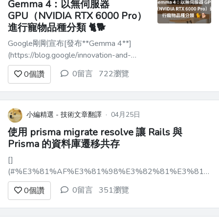
Gemma 4：以無伺服器
GPU（NVIDIA RTX 6000 Pro）
進行寵物品種分類 🐈🐕
Google剛剛宣布[發布**Gemma 4**]
(https://blog.google/innovation-and-
ai/technology/developers-tools/gemma-
0留言
722瀏覽
0
個讚
4/) ！這新一代開放模型帶來了顯著的進
步，尤其是在推理能力和架構效率方面。
利用 Gemma 4 ...
小編精選 - 技術文章翻譯
·
04月25日
使用 prisma migrate resolve 讓 Rails 與
Prisma 的資料庫遷移共存
[]
(#%E3%81%AF%E3%81%98%E3%82%81%E3%81%A
前言 --------------------------------------------- 原則
0留言
351瀏覽
0
個讚
上，對於一個資料庫，ORM 最好統一只使用一種。 不過先
略過細節，Rails 和 Hono（使用 Pr...