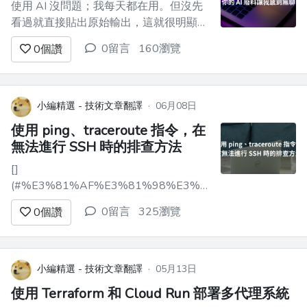
使用 AI 沒問題；我每天都在用。但沒先
看過就直接貼出原始輸出，這就很明顯
了。 每隔一句就出現的長破折號。
0留言
160瀏覽
0
個讚
README 裡的表情符號條列。那種看起
來很制式的橫幅圖，只是在暗示你的主
題，卻什麼具體內容都沒說。還有那種
「在這個步調飛快的時代」之類的開場
小編精選 - 技術文章翻譯
·
06月08日
白。維基百科上有一份公開清單在整理這
使用 ping、traceroute 指令，在
些模式（「AI...
無法進行 SSH 時的排查方法
[]
(#%E3%81%AF%E3%81%98%E3%82%81%E3%81%A
前言 ------------------------------------
0留言
325瀏覽
0
個讚
--------- 在進行基礎架構建置時，常見
的問題之一就是「無法 SSH 連線」。 例
如，假設你要 SSH 到一台新建立的
Linux...
小編精選 - 技術文章翻譯
·
05月13日
使用 Terraform 和 Cloud Run 部署多代理系統