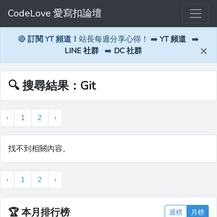
CodeLove 愛寫扣論壇
🔴
訂閱 YT 頻道！
站長每週分享心得！ ➡️
YT 頻道
➡️
×
LINE 社群
➡️
DC 社群
🔍 搜尋結果：Git
‹
1
2
›
找不到相關內容。
‹
1
2
›
🏆
本月排行榜
週榜
月榜