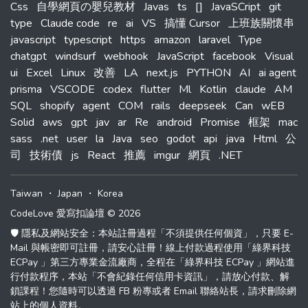
Css
自學網頁の嬰兒教材
Javas
ts
[]
JavaSCript
git
type
Claude code
re
ai
VS
搞懂 Cursor
上班族關懷串
javascript
typescript
https
amazon
laravel
Type
chatgpt
windsurf
webhook
JavaScript
facebook
Visual
ui
Excel
Linux
改善
LA
next.js
PYTHON
AI
ai agent
prisma
VSCODE
codex
flutter
Ml
Kotlin
claude
AM
SQL
shopify
agent
COM
rails
deepseek
Can
wEB
Solid
aws
gpt
jav
ar
Re
android
Promise
框架
mac
sass
.net
user
la
Java
seo
godot
api
java
Html
公
司
技術債
js
React
推薦
imgur
網頁
.NET
Taiwan
・
Japan
・
Korea
CodeLove 愛寫扣論壇 © 2026
🛡️ 隱私及網站安全：本站註冊過程「不須提供任何個資」，只要 E-
Mail 與帳密即可註冊，請安心註冊！線上付款過程使用「綠界科技
ECPay 」第三方專業金流廠商，全程在「綠界科技 ECPay 」網站進
行付款程序，本站「不會紀錄任何信用卡資訊」，請放心付款、解
鎖課程！您隨時可以透過 FB 粉專或者 Email 聯絡站長，請求刪除網
站上的個人資料。