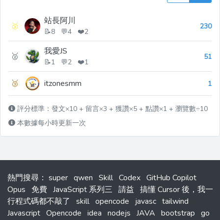
站長阿川
🥇
230
📝8 💬4 ❤️2
我愛JS
🥈
51
📝1 💬2 ❤️1
🥉
itzonesmm
1
評分標準：發文×10 + 留言×3 + 獲讚×5 + 點讚×1 + 瀏覽數÷10
本數據每小時更新一次
熱門搜尋
：
super
qwen
Skill
Codex
GitHub Copilot
Opus
免費
JavaScript 系列三
請益
搞懂 Cursor 後，我一
行程式碼都不敲了
skill
opencode
javasc
tailwind
Javascript
Opencode
idea
nodejs
JAVA
bootstrap
go