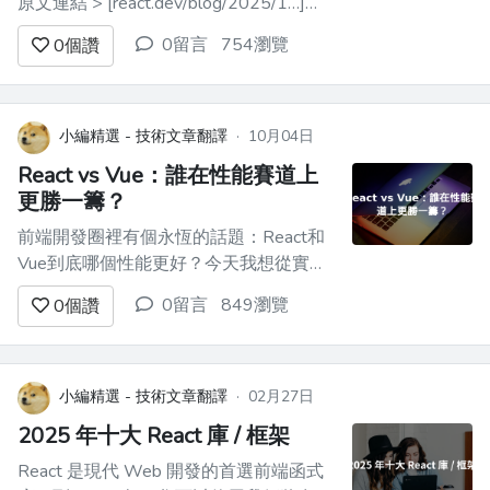
原文連結 > [react.dev/blog/2025/1…]
(https://link.juejin.cn?
0留言
754瀏覽
0
個讚
target=https%3A%2F%2Freact.dev%2Fblog%2F2025%2F
小編精選 - 技術文章翻譯
·
10月04日
React vs Vue：誰在性能賽道上
更勝一籌？
前端開發圈裡有個永恆的話題：React和
Vue到底哪個性能更好？今天我想從實際
經驗出發，和大家聊聊這個有趣的話題。
0留言
849瀏覽
0
個讚
## 先澄清一個誤解 首先要說明的是，
**React和Vue在現代硬體上的性能差異，
大多數用戶是感知不到的**。但作為開發
者，了解它們背後的機制確實很有意思。
小編精選 - 技術文章翻譯
·
02月27日
## ...
2025 年十大 React 庫 / 框架
React 是現代 Web 開發的首選前端函式