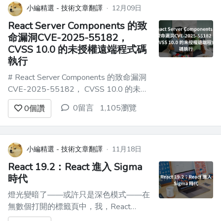
異常簡單呢？你或許會覺得我瘋了，但我
小編精選 - 技術文章翻譯
·
12月09日
即將說服你，單例模式並非罪魁禍...
React Server Components 的致
命漏洞CVE-2025-55182，
CVSS 10.0 的未授權遠端程式碼
執行
# React Server Components 的致命漏洞
CVE-2025-55182， CVSS 10.0 的未授
權遠程代碼執行 > ⚠️ 嚴重警告：如果你
0留言
1,105瀏覽
0
個讚
在使用 React Server Components，請立
即檢查並升級到安全版本！ ![image.png]
(https://i.i...
小編精選 - 技術文章翻譯
·
11月18日
React 19.2：React 進入 Sigma
時代
燈光變暗了——或許只是深色模式——在
無數個打開的標籤頁中，我，React
19.2，深吸了一口氣。 我是千禧世代的