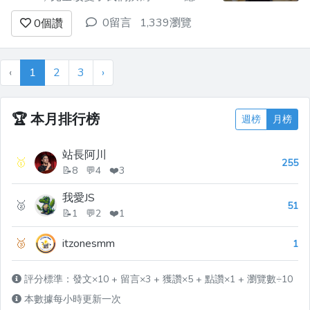
的方式。在引入 hooks 之前，我們必須使
0留言
1,339瀏覽
0
個讚
用類別組件來管理狀態和生命週期方法，
這使得代碼變得複雜，特別是在大型應用
中。Hooks 讓我們能夠使用函數組件來更
‹
1
2
3
›
輕鬆地處理狀態、副作用和性能優化等問
題。...
🏆
本月排行榜
週榜
月榜
站長阿川
🥇
255
📝8 💬4 ❤️3
我愛JS
🥈
51
📝1 💬2 ❤️1
🥉
itzonesmm
1
評分標準：發文×10 + 留言×3 + 獲讚×5 + 點讚×1 + 瀏覽數÷10
本數據每小時更新一次