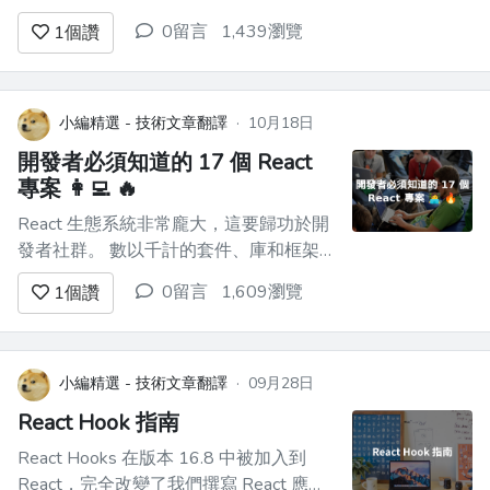
new-architecture-is-here)。透過此更
0留言
1,439瀏覽
1
個讚
新，新架構現在將預設為啟用。在版本
0.76 之前，啟用新架構的唯一方法是選
擇加入。 本部落...
小編精選 - 技術文章翻譯
·
10月18日
開發者必須知道的 17 個 React
專案 👩‍💻 🔥
React 生態系統非常龐大，這要歸功於開
發者社群。 數以千計的套件、庫和框架
使其如此強大。 今天，我們正在探索 17
0留言
1,609瀏覽
1
個讚
個很酷的 React 專案，它們對開發人員非
常有用。我還介紹了三個很棒的 UI 元件
庫。 讓我們跳進去吧。 --- 1. [Tolgee]
(https...
小編精選 - 技術文章翻譯
·
09月28日
React Hook 指南
React Hooks 在版本 16.8 中被加入到
React，完全改變了我們撰寫 React 應用