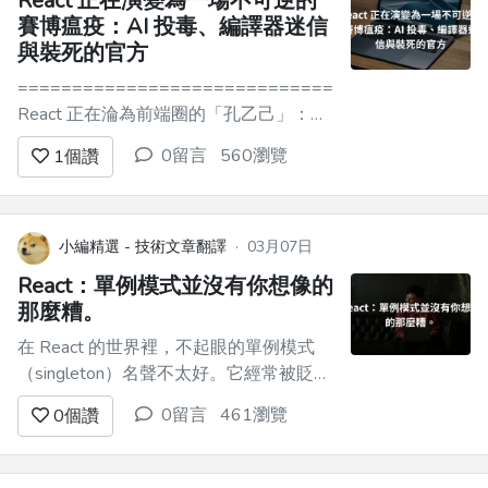
React 正在演變為一場不可逆的
賽博瘟疫：AI 投毒、編譯器迷信
與裝死的官方
==========================================
React 正在淪為前端圈的「孔乙己」：脫
不下的長衫與失控的基建 ---------------
0留言
560瀏覽
1
個讚
----------------- React 團隊一到前端
圈，所有敲程式的人便都看着他笑，有的
叫道：「R...
小編精選 - 技術文章翻譯
·
03月07日
React：單例模式並沒有你想像的
那麼糟。
在 React 的世界裡，不起眼的單例模式
（singleton）名聲不太好。它經常被貶低
為一種混亂的全局狀態捷徑，難以追踪，
0留言
461瀏覽
0
個讚
更難測試。但如果我告訴你，單例模式並
非你想像中的架構災難呢？如果我向你展
示它實際上功能強大、輕量級且實現起來