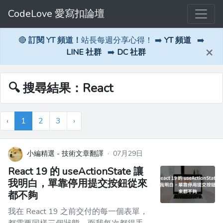
CodeLove 愛寫扣論壇
🔴
訂閱 YT 頻道！
站長每週分享心得！ ➡️
YT 頻道
➡️
×
LINE 社群
➡️
DC 社群
🔍 搜尋結果：React
‹
1
2
3
›
小編精選 - 技術文章翻譯
·
07月29日
React 19 的 useActionState 讓
我明白，單靠停用提交按鈕從來
都不夠
我在 React 19 之前交付的每一個表單，