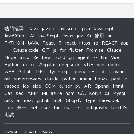
熱門搜尋
：
Java
javasc
javascript
java
Javascript
JavaSCript
AI
JavaScript
Javas
jav
Ai
使用
ai
PYTHON
JAVA
React
[]
react
https
re
REACT
app
__
Claude code
GIT
js
for
flutter
Promise
Claude
Node
linux
Re
local
solid
git
agent
--
llm
Vue
Python
docke
Angular
deepseek
VUE
vue
docker
wEB
Github
.NET
Typescrip
jquery
rest
id
Tailwind
rail
superpowers
claude
python
imgur
hooks
post
ci
vscode
ios
side
COM
cursor
py
AR
Openai
Html
Can
seo
AMP
Ml
azure
npm
C/C
Kotlin
cli
Mysql
rails
ar
next
github
SQL
Shopify
Type
Facebook
com
第一
.net
user
the
mac
Git
antigravity
Next.JS
測試
Taiwan
・
Japan
・
Korea