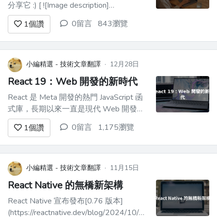
分享它 :) [ ![Image description]
(https://dev-to-
0留言
843瀏覽
1
個讚
uploads.s3.amazonaws.com/uploads/articles/74bp4zct51219
(https://buymeaco...
小編精選 - 技術文章翻譯
·
12月28日
React 19：Web 開發的新時代
React 是 Meta 開發的熱門 JavaScript 函
式庫，長期以來一直是現代 Web 開發的
基石。多年來，React 不斷發展，引入了
0留言
1,175瀏覽
1
個讚
新功能和改進，以提高開發人員的工作效
率和使用者體驗。最近發布的 React 19
標誌著這一持續旅程中的一個重要里程
碑。在這篇部落格中，我們將探討 Reac...
小編精選 - 技術文章翻譯
·
11月15日
React Native 的無橋新架構
React Native 宣布發布[0.76 版本]
(https://reactnative.dev/blog/2024/10/23/the-