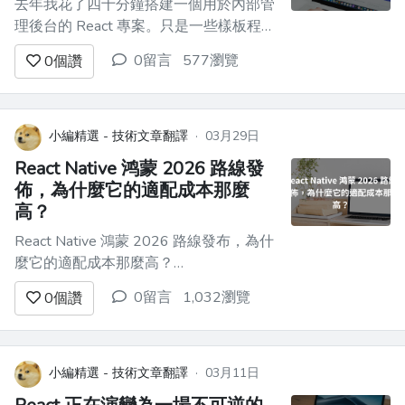
去年我花了四十分鐘搭建一個用於內部管
理後台的 React 專案。只是一些樣板程式
碼：Vite 配置、ESLint 設定、Tailwind 整
0留言
577瀏覽
0
個讚
合、React Router，還有 TanStack
Query，因為有人在 Twitter 上說這是現
在處理伺服器狀態的正確方法。當時我一
行實際的應用邏輯都...
小編精選 - 技術文章翻譯
·
03月29日
React Native 鸿蒙 2026 路線發
佈，為什麼它的適配成本那麼
高？
React Native 鴻蒙 2026 路線發布，為什
麼它的適配成本那麼高？
==========================================
0留言
1,032瀏覽
0
個讚
不久前我們剛聊過了 [《Flutter 鴻蒙
2026 路線發布》]
(https://juejin.cn/post/76...
小編精選 - 技術文章翻譯
·
03月11日