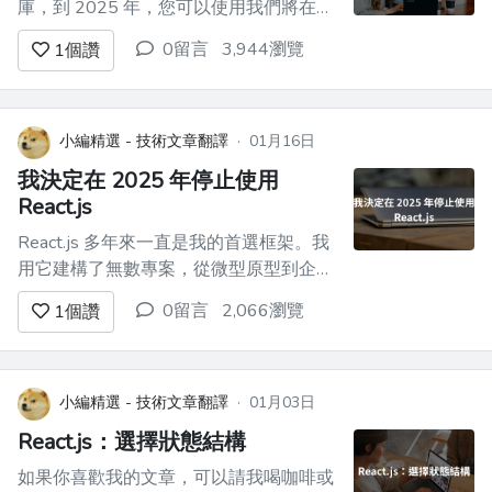
庫，到 2025 年，您可以使用我們將在本
文中探索的生態系統中的一些強大工具。
0留言
3,944瀏覽
1
個讚
無論您是經驗豐富的開發人員還是剛起
步，使用正確的函式庫都可以節省時間、
優化效能並增強使用者體驗。 在本文
中，我們將探討**2025 年排名前 10 名
小編精選 - 技術文章翻譯
·
01月16日
的 Reac...
我決定在 2025 年停止使用
React.js
React.js 多年來一直是我的首選框架。我
用它建構了無數專案，從微型原型到企業
級應用程式。這是一趟充滿學習、深夜除
0留言
2,066瀏覽
1
個讚
錯以及交付出色功能的滿足感的旅程。但
在 2025 年，我做出了一個決定：我將放
棄 React。 這不是「React 已死」的咆哮
（劇透：事實並非如此）。這更像是對為
小編精選 - 技術文章翻譯
·
01月03日
什麼曾經感覺...
React.js：選擇狀態結構
如果你喜歡我的文章，可以請我喝咖啡或