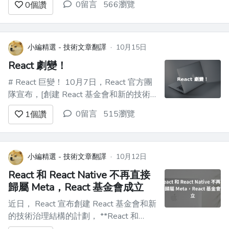
0留言
566瀏覽
0
個讚
框架開發者：經驗豐富，咖啡因攝取過
量，暗自懷疑工作與生活平衡是否真的存
在，至今仍對休年假感到內疚。貼紙依然
暢銷，但批評者呢？他們多年來一直在竊
小編精選 - 技術文章翻譯
·
10月15日
竊私語，說什麼「副作用」和「記憶疲
React 劇變！
勞」。...
# React 巨變！ 10月7日，React 官方團
隊宣布，[創建 React 基金會和新的技術
治理結構的計畫](https://link.juejin.cn?
0留言
515瀏覽
1
個讚
target=https%3A%2F%2Freact.dev%2Fblog%2F2025%2F10
小編精選 - 技術文章翻譯
·
10月12日
React 和 React Native 不再直接
歸屬 Meta，React 基金會成立
近日， React 宣布創建 React 基金會和新
的技術治理結構的計劃， **React 和
React Native 將從 Meta 遷移到新的