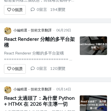
都需要同樣三個狀態，而我每次都得手動
把它們串起來。 一個用來存結果。一個
0留言
194瀏覽
0
個讚
表示是否正在送出。一個用來存錯誤。然
後幾乎每個 sprint 至少會有一次，我忘了
在正確的位置重置其中一個，接著盯著那
顆無法重新啟用的按鈕發呆二十分鐘。
小編精選 - 技術文章翻譯
·
06月29日
以下是我多年來一直寫的版...
React Renderer 分離的多平台架
構
React Renderer 分離的多平台架構
========================== 一
份協議，多端執行 —— Reconciler /
0留言
120瀏覽
0
個讚
Renderer 分離的多平台架構 ------------
------------------------------- > 之...
小編精選 - 技術文章翻譯
·
05月14日
React 太過頭了：為什麼 Python
+ HTMX 在 2026 年主導一切