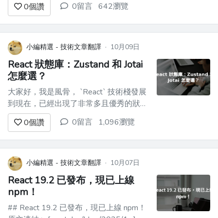
0留言
642瀏覽
0
個讚
React 基金會，其目的在於成為 React、
React Native 以及 JSX 等一些支持項目的
新家園，React 基金會的使命是支持
Rea...
小編精選 - 技術文章翻譯
·
10月09日
React 狀態庫：Zustand 和 Jotai
怎麼選？
大家好，我是風骨， `React` 技術棧發展
到現在，已經出現了非常多且優秀的狀態
庫，比如從早期的 `Redux` 和 `Mobx`，
0留言
1,096瀏覽
0
個讚
到現在擁抱 Hooks 版本的 [Zustand]
(https://link.juejin.cn?
target=https%3A%2F%2Fgithub.com...
小編精選 - 技術文章翻譯
·
10月07日
React 19.2 已發布，現已上線
npm！
## React 19.2 已發布，現已上線 npm！