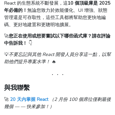
React 的生態系統不斷發展，這
10 個頂級庫是 2025
年必備的！
無論您致力於效能優化、UI 增強、狀態
管理還是可存取性，這些工具都將幫助您更快地編
碼、更好地建置和更聰明地擴展。
🚀
您正在使用或想要嘗試以下哪些函式庫？請在評論
中告訴我！
👇
💡
不要忘記與其他 React 開發人員分享這一點，以幫
助他們提升專案水準！
🔥
與我聯繫
🚀
20 天內掌握 React
（2 月份 100 個席位僅剩最後
幾個 — — 快來參加！）