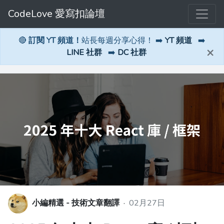
CodeLove 愛寫扣論壇
🔴
訂閱 YT 頻道！
站長每週分享心得！ ➡️
YT 頻道
➡️
×
LINE 社群
➡️
DC 社群
小編精選 - 技術文章翻譯
·
02月27日