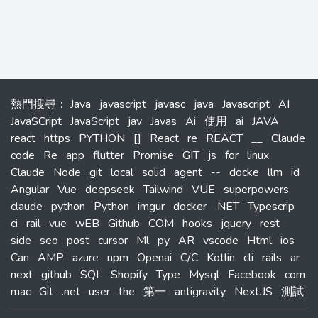
熱門搜尋
：
Java
javascript
javasc
java
Javascript
AI
JavaSCript
JavaScript
jav
Javas
Ai
使用
ai
JAVA
react
https
PYTHON
[]
React
re
REACT
__
Claude
code
Re
app
flutter
Promise
GIT
js
for
linux
Claude
Node
git
local
solid
agent
--
docke
llm
id
Angular
Vue
deepseek
Tailwind
VUE
superpowers
claude
python
Python
imgur
docker
.NET
Typescrip
ci
rail
vue
wEB
Github
COM
hooks
jquery
rest
side
seo
post
cursor
Ml
py
AR
vscode
Html
ios
Can
AMP
azure
npm
Openai
C/C
Kotlin
cli
rails
ar
next
github
SQL
Shopify
Type
Mysql
Facebook
com
mac
Git
.net
user
the
第一
antigravity
Next.JS
測試