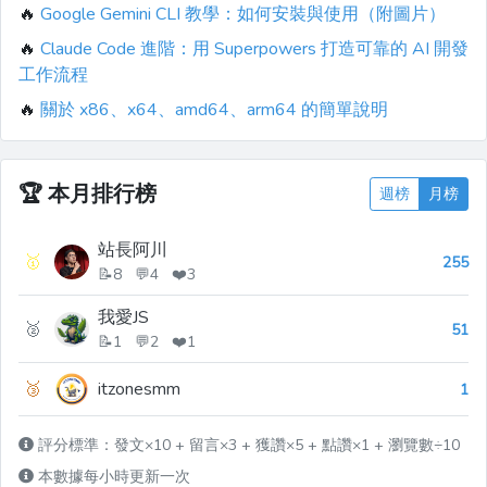
🔥
Google Gemini CLI 教學：如何安裝與使用（附圖片）
🔥
Claude Code 進階：用 Superpowers 打造可靠的 AI 開發
工作流程
🔥
關於 x86、x64、amd64、arm64 的簡單說明
🏆
本月排行榜
週榜
月榜
站長阿川
🥇
255
📝8 💬4 ❤️3
我愛JS
🥈
51
📝1 💬2 ❤️1
🥉
itzonesmm
1
評分標準：發文×10 + 留言×3 + 獲讚×5 + 點讚×1 + 瀏覽數÷10
本數據每小時更新一次