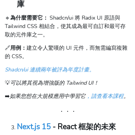
庫
🔹
為什麼需要它：
Shadcn/ui 將 Radix UI 原語與
Tailwind CSS 相結合，使其成為最可自訂和最可存
取的元件庫之一。
🔗
用例：
建立令人驚嘆的 UI 元件，而無需編寫複雜
的 CSS。
Shadcn/ui 連續兩年被評為年度計畫。
💡
可以將其視為增強版的 Tailwind UI！
➡️
如果您想在大規模應用中學習它
，請查看本課程
。
Next.js 15
- React 框架的未來