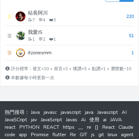
站長阿川
🥇
220
📝7 💬4 ❤️3
我愛JS
🥈
51
📝1 💬2 ❤️1
🥉
itzonesmm
1
評分標準：發文×10 + 留言×3 + 獲讚×5 + 點讚×1 + 瀏覽數÷10
本數據每小時更新一次
熱門搜尋
：
Java
javasc
javascript
java
Javascript
AI
JavaSCript
jav
JavaScript
Javas
Ai
使用
ai
JAVA
react
PYTHON
REACT
https
__
re
[]
React
Claude
code
app
Promise
flutter
Re
GIT
js
git
linux
agent