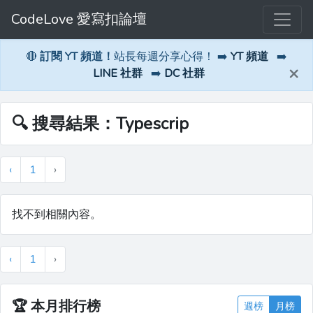
CodeLove 愛寫扣論壇
🔴
訂閱 YT 頻道！
站長每週分享心得！ ➡️
YT 頻道
➡️
×
LINE 社群
➡️
DC 社群
🔍 搜尋結果：Typescrip
‹
1
›
找不到相關內容。
‹
1
›
🏆
本月排行榜
週榜
月榜