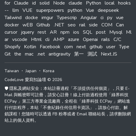
for
Claude
id
solid
Node
claude
Python
local
hooks
--
llm
VUE
superpowers
python
Vue
deepseek
Tailwind
docke
imgur
Typescrip
Angular
ci
py
vue
docker
wEB
Github
.NET
seo
rail
side
COM
Can
cursor
jquery
rest
AR
npm
ios
SQL
post
Mysql
Ml
ar
vscode
Html
cli
AMP
azure
Openai
rails
C/C
Shopify
Kotlin
Facebook
com
next
github
user
Type
Git
the
mac
.net
antigravity
第一
測試
Next.JS
Taiwan
・
Japan
・
Korea
CodeLove 愛寫扣論壇 © 2026
🛡️ 隱私及網站安全：本站註冊過程「不須提供任何個資」，只要 E-
Mail 與帳密即可註冊，請安心註冊！線上付款過程使用「綠界科技
ECPay 」第三方專業金流廠商，全程在「綠界科技 ECPay 」網站進
行付款程序，本站「不會紀錄任何信用卡資訊」，請放心付款、解
鎖課程！您隨時可以透過 FB 粉專或者 Email 聯絡站長，請求刪除網
站上的個人資料。