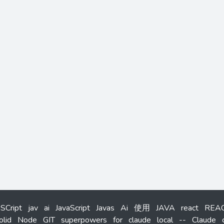
aSCript
jav
ai
JavaScript
Javas
Ai
使用
JAVA
react
REA
olid
Node
GIT
superpowers
for
claude
local
--
Claude