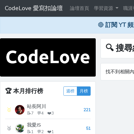
CodeLove 愛寫扣論壇
論壇首頁
學習資源
職涯
🔴
訂閱 YT 
🔍 搜尋
找不到相關
🏆
本月排行榜
週榜
月榜
站長阿川
🥇
221
📝7 💬4 ❤️3
我愛JS
🥈
51
📝1 💬2 ❤️1