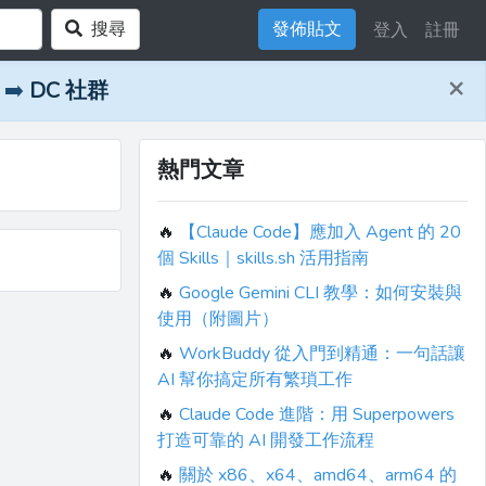
搜尋
發佈貼文
登入
註冊
×
➡️
DC 社群
熱門文章
🔥
【Claude Code】應加入 Agent 的 20
個 Skills｜skills.sh 活用指南
🔥
Google Gemini CLI 教學：如何安裝與
使用（附圖片）
🔥
WorkBuddy 從入門到精通：一句話讓
AI 幫你搞定所有繁瑣工作
🔥
Claude Code 進階：用 Superpowers
打造可靠的 AI 開發工作流程
🔥
關於 x86、x64、amd64、arm64 的