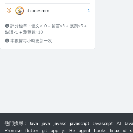
🥉
itzonesmm
1
評分標準：發文×10 + 留言×3 + 獲讚×5 +
點讚×1 + 瀏覽數÷10
本數據每小時更新一次
熱門搜尋
：
Java
java
javasc
javascript
Javascript
AI
Jav
Promise
flutter
git
app
js
Re
agent
hooks
linux
id
s