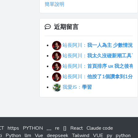
簡單說明
近期留言
站長阿川：
我一人為主 少數情況會
站長阿川：
我太久沒碰新潮工具了..
站長阿川：
首頁排序 ux 我之後
站長阿川：
他按了1個讚拿到1分
我愛JS：
學習
CT
https
PYTHON
__
re
[]
React
Claude code
ci
Python
llm
Vue
deepseek
Tailwind
VUE
py
python