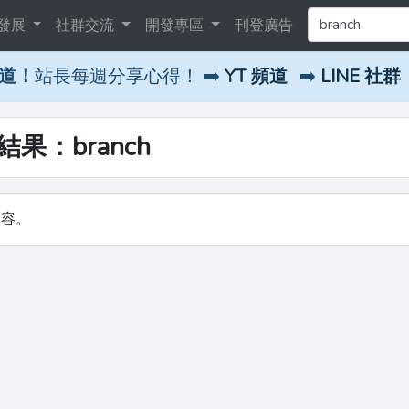
發展
社群交流
開發專區
刊登廣告
頻道！
站長每週分享心得！ ➡️
YT 頻道
➡️
LINE 社群
結果：branch
內容。