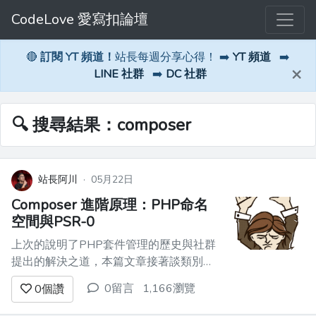
CodeLove 愛寫扣論壇
🔴
訂閱 YT 頻道！
站長每週分享心得！ ➡️
YT 頻道
➡️
×
LINE 社群
➡️
DC 社群
🔍 搜尋結果：composer
站長阿川
·
05月22日
Composer 進階原理：PHP命名
空間與PSR-0
上次的說明了PHP套件管理的歷史與社群
提出的解決之道，本篇文章接著談類別管
理的進階議題。 # 當類別名稱一樣... 當專
0留言
1,166瀏覽
0
個讚
案大了起來，有時候會有類別名稱重複的
問題。 假設今天要撰寫一個論壇模組，