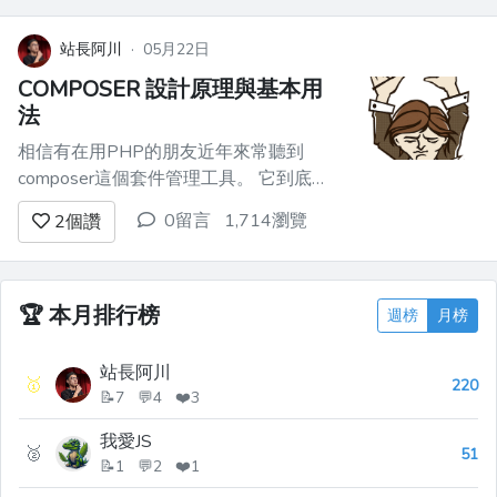
提供討論區與留言板功能。 你一定很想
將討論區的文章與留言板的文章都命名類
站長阿川
·
05月22日
別為Arti...
COMPOSER 設計原理與基本用
法
相信有在用PHP的朋友近年來常聽到
composer這個套件管理工具。 它到底是
做什麼用的？又是為了解決什麼問題而存
0留言
1,714瀏覽
2
個讚
在呢？ 要瞭解這個，得先從歷史開始說
起...。 # PHP最早讀取套件的方法 初學
PHP時，最早會面對的問題之一就是
require與include差別何在？ ...
🏆
本月排行榜
週榜
月榜
站長阿川
🥇
220
📝7 💬4 ❤️3
我愛JS
🥈
51
📝1 💬2 ❤️1