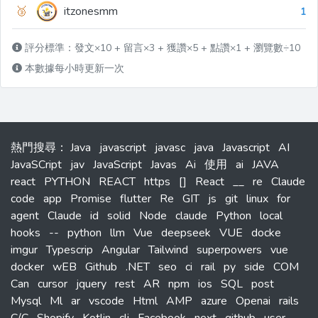
🥉
itzonesmm
1
評分標準：發文×10 + 留言×3 + 獲讚×5 + 點讚×1 + 瀏覽數÷10
本數據每小時更新一次
熱門搜尋
：
Java
javascript
javasc
java
Javascript
AI
JavaSCript
jav
JavaScript
Javas
Ai
使用
ai
JAVA
react
PYTHON
REACT
https
[]
React
__
re
Claude
code
app
Promise
flutter
Re
GIT
js
git
linux
for
agent
Claude
id
solid
Node
claude
Python
local
hooks
--
python
llm
Vue
deepseek
VUE
docke
imgur
Typescrip
Angular
Tailwind
superpowers
vue
docker
wEB
Github
.NET
seo
ci
rail
py
side
COM
Can
cursor
jquery
rest
AR
npm
ios
SQL
post
Mysql
Ml
ar
vscode
Html
AMP
azure
Openai
rails