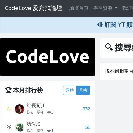
CodeLove 愛寫扣論壇
論壇首頁
學習資源
職涯
🔴
訂閱 YT 
🔍 搜
找不到相關
🏆
本月排行榜
週榜
月榜
站長阿川
🥇
232
📝8 💬4 ❤️3
我愛JS
🥈
51
📝1 💬2 ❤️1