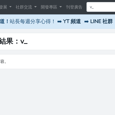
發展
社群交流
開發專區
刊登廣告
頻道！
站長每週分享心得！ ➡️
YT 頻道
➡️
LINE 社群
尋結果：v_
內容。