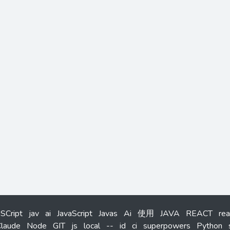
aSCript
jav
ai
JavaScript
Javas
Ai
使用
JAVA
REACT
rea
laude
Node
GIT
js
local
--
id
ci
superpowers
Python