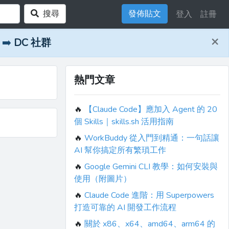
搜尋
發佈貼文
登入
註冊
×
➡️
DC 社群
熱門文章
🔥
【Claude Code】應加入 Agent 的 20
個 Skills｜skills.sh 活用指南
🔥
WorkBuddy 從入門到精通：一句話讓
AI 幫你搞定所有繁瑣工作
🔥
Google Gemini CLI 教學：如何安裝與
使用（附圖片）
🔥
Claude Code 進階：用 Superpowers
打造可靠的 AI 開發工作流程
🔥
關於 x86、x64、amd64、arm64 的