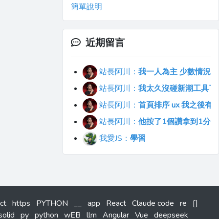
簡單說明
近期留言
站長阿川：
我一人為主 少數情況會
站長阿川：
我太久沒碰新潮工具了..
站長阿川：
首頁排序 ux 我之後
站長阿川：
他按了1個讚拿到1分
我愛JS：
學習
ct
https
PYTHON
__
app
React
Claude code
re
[]
solid
py
python
wEB
llm
Angular
Vue
deepseek