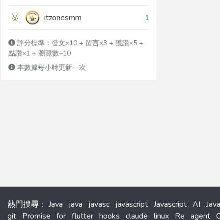
🥉
itzonesmm
1
評分標準：發文×10 + 留言×3 + 獲讚×5 +
點讚×1 + 瀏覽數÷10
本數據每小時更新一次
熱門搜尋
：
Java
java
javasc
javascript
Javascript
AI
Jav
git
Promise
for
flutter
hooks
claude
linux
Re
agent
C