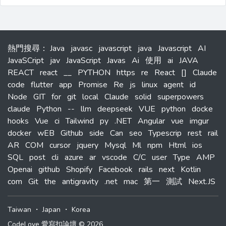
熱門搜尋
：
Java
javasc
javascript
java
Javascript
AI
JavaSCript
jav
JavaScript
Javas
Ai
使用
ai
JAVA
REACT
react
__
PYTHON
https
re
React
[]
Claude
code
flutter
app
Promise
Re
js
linux
agent
id
Node
GIT
for
git
local
Claude
solid
superpowers
claude
Python
--
llm
deepseek
VUE
python
docke
hooks
Vue
ci
Tailwind
py
.NET
Angular
vue
imgur
docker
wEB
Github
side
Can
seo
Typescrip
rest
rail
AR
COM
cursor
jquery
Mysql
Ml
npm
Html
ios
SQL
post
cli
azure
ar
vscode
C/C
user
Type
AMP
Openai
github
Shopify
Facebook
rails
next
Kotlin
com
Git
the
antigravity
.net
mac
第一
測試
Next.JS
Taiwan
・
Japan
・
Korea
CodeLove 愛寫扣論壇 © 2026