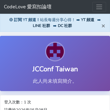
CodeLove 愛寫扣論壇
🔴
訂閱 YT 頻道！
站長每週分享心得！ ➡️
YT 頻道
➡️
×
LINE 社群
➡️
DC 社群
JCConf Taiwan
此人尚未填寫簡介。
登入次數：1 次