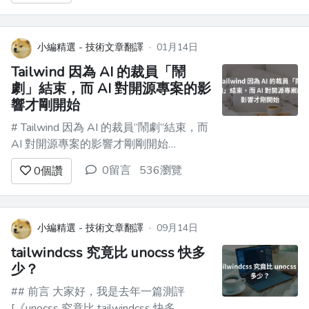
size: 12px; color: green; font-style:
italics"` 寫法。這到底是怎麼回事？我們
是...
小編精選 - 技術文章翻譯
·
01月14日
Tailwind 因為 AI 的裁員「鬧
劇」結束，而 AI 對開源專案的影
響才剛開始
# Tailwind 因為 AI 的裁員“鬧劇”結束，而
AI 對開源專案的影響才剛剛開始
**Tailwind 還是相當明白「會哭的孩子有
0留言
536瀏覽
0
個讚
奶吃」這個道理**，“裁員風波”才剛開
始，立馬就收到谷歌 AI Studio 、Vercel
和 Lovable 的相關贊助： ![image](https...
小編精選 - 技術文章翻譯
·
09月14日
tailwindcss 究竟比 unocss 快多
少？
## 前言 大家好，我是去年一篇測評
[《unocss 究竟比 tailwindcss 快多