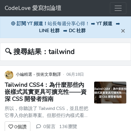
CodeLove 愛寫扣論壇
🔴
訂閱 YT 頻道！
站長每週分享心得！ ➡️
YT 頻道
➡️
×
LINE 社群
➡️
DC 社群
🔍 搜尋結果：tailwind
小編精選 - 技術文章翻譯
·
06月18日
Tailwind CSS4：為什麼那些內
嵌樣式其實更具可擴充性——資
深 CSS 開發者指南
所以，你聽說了 Tailwind CSS，並且想把
它導入你的新專案。但那些行內樣式看起
來也太亂了吧——它們看起來很像我們以
0留言
136瀏覽
0
個讚
前被告誡要避免的那種舊式 `style="font-