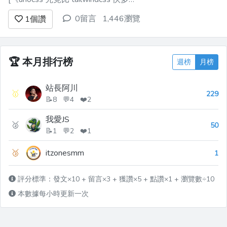
少？》]
0留言
1,446瀏覽
1
個讚
(https://juejin.cn/post/7342693286447087625)
的作者 `icebreaker`。 一晃到了 **2025
年**，`tailwindcss@4`...
🏆
本月排行榜
週榜
月榜
站長阿川
🥇
229
📝8 💬4 ❤️2
我愛JS
🥈
50
📝1 💬2 ❤️1
🥉
itzonesmm
1
評分標準：發文×10 + 留言×3 + 獲讚×5 + 點讚×1 + 瀏覽數÷10
本數據每小時更新一次