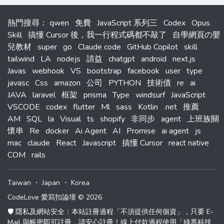
熱門搜尋
：
qwen
免費
JavaScript 系列三
Codex
Opus
Skill
搞懂 Cursor 後，我一行程式碼都不敲了
自學網頁の嬰
兒教材
super
go
Claude code
GitHub Copilot
skill
tailwind
LA
nodejs
請益
chatgpt
android
next.js
Javas
webhook
VS
bootstrap
facebook
user
type
javasc
Css
amazon
公司
PYTHON
技術債
re
ai
JAVA
laravel
框架
prisma
Type
windsurf
JavaScript
VSCODE
codex
flutter
Ml
sass
Kotlin
.net
推薦
AM
SQL
la
Visual
ts
shopify
非同步
agent
上班族關
懷串
Re
docker
Ai Agent
AI
Promise
ai agent
js
mac
claude
React
Javascript
搞懂 Cursor
react native
COM
rails
Taiwan
・
Japan
・
Korea
CodeLove 愛寫扣論壇 © 2026
🛡️ 隱私及網站安全：本站註冊過程「不須提供任何個資」，只要 E-
Mail 與帳密即可註冊，請安心註冊！線上付款過程使用「綠界科技