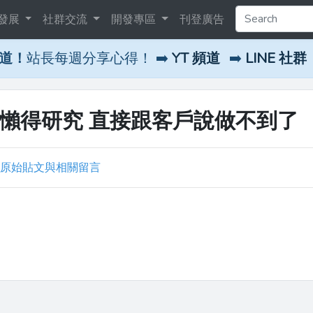
發展
社群交流
開發專區
刊登廣告
頻道！
站長每週分享心得！ ➡️
YT 頻道
➡️
LINE 社群
我懶得研究 直接跟客戶說做不到了
原始貼文與相關留言