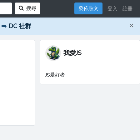
搜尋
發佈貼文
登入
註冊
×
➡️
DC 社群
我愛JS
JS愛好者