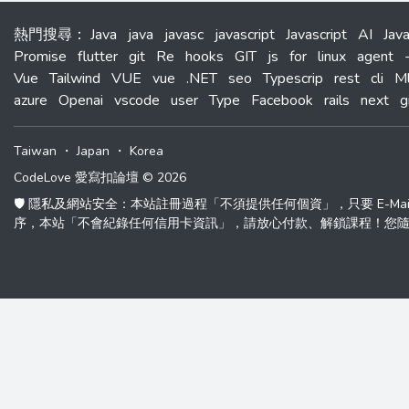
熱門搜尋
：
Java
java
javasc
javascript
Javascript
AI
Jav
Promise
flutter
git
Re
hooks
GIT
js
for
linux
agent
Vue
Tailwind
VUE
vue
.NET
seo
Typescrip
rest
cli
M
azure
Openai
vscode
user
Type
Facebook
rails
next
g
Taiwan
・
Japan
・
Korea
CodeLove 愛寫扣論壇 © 2026
🛡️ 隱私及網站安全：本站註冊過程「不須提供任何個資」，只要 E-M
序，本站「不會紀錄任何信用卡資訊」，請放心付款、解鎖課程！您隨時可以