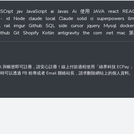
aSCript
jav
JavaScript
ai
Javas
Ai
使用
JAVA
react
REA
--
id
Node
claude
local
Claude
solid
ci
superpowers
ll
l
rail
imgur
Github
SQL
side
cursor
jquery
Mysql
docker
ithub
Git
Shopify
Kotlin
antigravity
the
com
.net
mac
第
ail 與帳密即可註冊，請安心註冊！線上付款過程使用「綠界科技 ECPay
透過 FB 粉專或者 Email 聯絡站長，請求刪除網站上的個人資料。