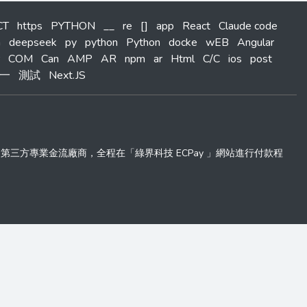
CT
https
PYTHON
__
re
[]
app
React
Claude code
m
deepseek
py
python
Python
docke
wEB
Angular
COM
Can
AMP
AR
npm
ar
Html
C/C
ios
post
一
測試
Next.JS
 」第三方專業金流廠商，全程在「綠界科技 ECPay 」網站進行付款程