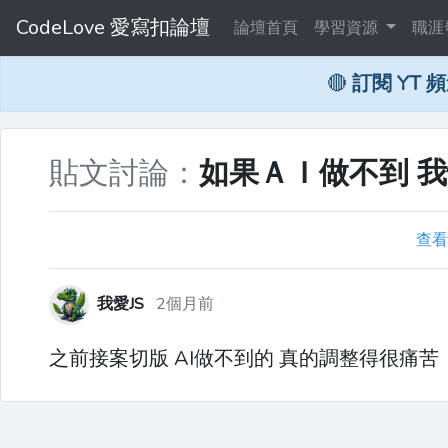
CodeLove 愛寫扣論壇
論壇首頁
學習資源
職涯
🔴
訂閱 YT 
貼文討論：
如果ＡＩ做不到 
查看
我愛JS
2個月前
之前接案切版 AI做不到的 真的調整得很痛苦