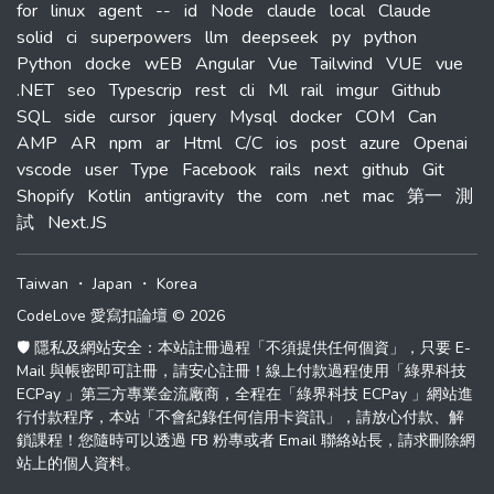
for
linux
agent
--
id
Node
claude
local
Claude
solid
ci
superpowers
llm
deepseek
py
python
Python
docke
wEB
Angular
Vue
Tailwind
VUE
vue
.NET
seo
Typescrip
rest
cli
Ml
rail
imgur
Github
SQL
side
cursor
jquery
Mysql
docker
COM
Can
AMP
AR
npm
ar
Html
C/C
ios
post
azure
Openai
vscode
user
Type
Facebook
rails
next
github
Git
Shopify
Kotlin
antigravity
the
com
.net
mac
第一
測
試
Next.JS
Taiwan
・
Japan
・
Korea
CodeLove 愛寫扣論壇 © 2026
🛡️ 隱私及網站安全：本站註冊過程「不須提供任何個資」，只要 E-
Mail 與帳密即可註冊，請安心註冊！線上付款過程使用「綠界科技
ECPay 」第三方專業金流廠商，全程在「綠界科技 ECPay 」網站進
行付款程序，本站「不會紀錄任何信用卡資訊」，請放心付款、解
鎖課程！您隨時可以透過 FB 粉專或者 Email 聯絡站長，請求刪除網
站上的個人資料。