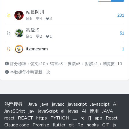
站長阿川
🥇
231
📝8 💬4 ❤️3
我愛JS
🥈
51
📝1 💬2 ❤️1
🥉
itzonesmm
1
評分標準：發文×10 + 留言×3 + 獲讚×5 + 點讚×1 + 瀏覽數÷10
本數據每小時更新一次
熱門搜尋
：
Java
java
javasc
javascript
Javascript
AI
JavaSCript
jav
JavaScript
ai
Javas
Ai
使用
JAVA
react
REACT
https
PYTHON
__
re
[]
app
React
Claude code
Promise
flutter
git
Re
hooks
GIT
js