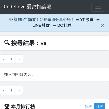
CodeLove 愛寫扣論壇
🔴
訂閱 YT 頻道！
站長每週分享心得！ ➡️
YT 頻道
➡️
×
LINE 社群
➡️
DC 社群
🔍 搜尋結果：vs
‹
1
›
找不到相關內容。
‹
1
›
🏆
本月排行榜
週榜
月榜