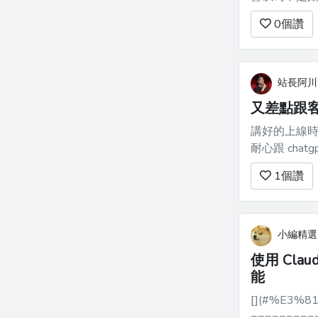
理人，也不在「
0
個讚
有，也只是把它當
對 AI 新聞...
站長阿川
又差點跟
講好的上線時間 連續延期多次 講好要
耐心跟 chatgpt 討論一下 說是這很常見 現實比較像
認 ↓ 改需求 ↓ 
1
個讚
小編精選
使用 Cla
能
[](#%E3%
==========