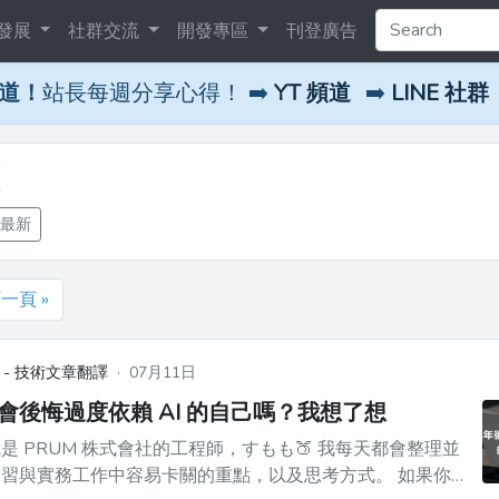
發展
社群交流
開發專區
刊登廣告
頻道！
站長每週分享心得！ ➡️
YT 頻道
➡️
LINE 社群
 最新
一頁 »
 - 技術文章翻譯
·
07月11日
會後悔過度依賴 AI 的自己嗎？我想了想
RUM 株式會社的工程師，すもも🍑 我每天都會整理並
習與實務工作中容易卡關的重點，以及思考方式。 如果你