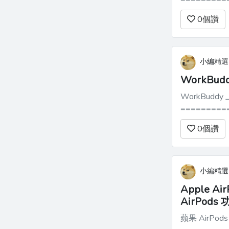
寫過這樣一篇文章。 從那之後實際用了超過 
0
個讚
小編精選
WorkBu
WorkBud
=============
打造一個可用的本地 A
0
個讚
產品看起來...
小編精選
Apple 
AirPods
蘋果 AirPod