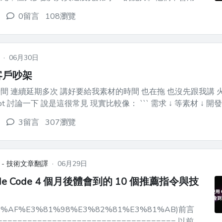
tokenmaxxing」。大多數人其實根本沒在使用 AI，就算
0留言
108瀏覽
成高級版搜尋引擎替代品而已。 而我完全不一樣。我
·
06月30日
客戶吵架
給我素材的時間 也在拖 也沒先跟我講 火大很想開嗆
： ``` 需求 ↓ 等素材 ↓ 開發 ↓ 等主管確
等行銷 ↓ 等法務 ↓ l...
3留言
307瀏覽
 - 技術文章翻譯
·
06月29日
ude Code 4 個月後體會到的 10 個推薦指令與技
81%AF%E3%81%98%E3%82%81%E3%81%AB)前言
=================================== 以前我