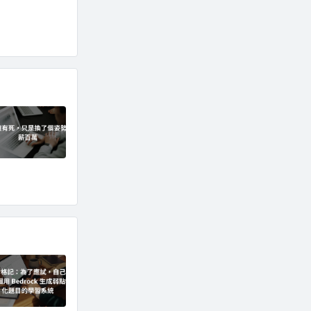
E%E3%83%9D%E3%82%A4%E3%83%B3%E3%83%88)