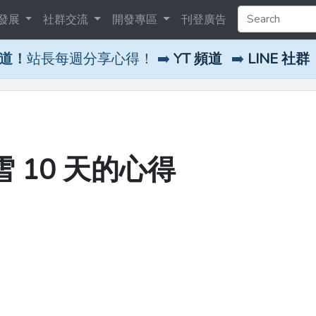
發展
社群交流
開發專區
刊登廣告
頻道！
站長每週分享心得！ ➡️
YT 頻道
➡️
LINE 社群
雪 10 天的心得