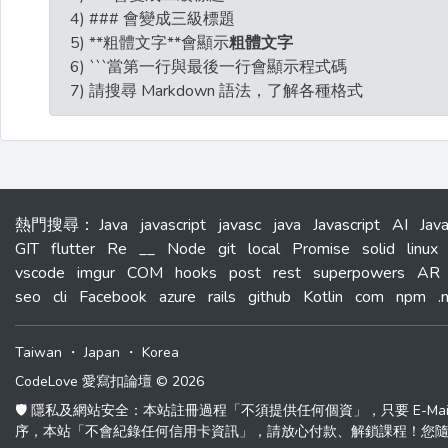
4) ### 會變成三級標題
5) **粗體文字**會顯示
粗體文字
6) ```當第一行與最後一行會顯示程式碼
7) 請搜尋 Markdown 語法，了解各種格式
熱門搜尋
：
Java
javascript
javasc
java
Javascript
AI
Jav
GIT
flutter
Re
__
Node
git
local
Promise
solid
linux
vscode
imgur
COM
hooks
post
rest
superpowers
AR
seo
cli
Facebook
azure
rails
github
Kotlin
com
npm
.
Taiwan
・
Japan
・
Korea
CodeLove 愛寫扣論壇 © 2026
🛡️ 隱私及網站安全：本站註冊過程「不須提供任何個資」，只要 E-M
序，本站「不會紀錄任何信用卡資訊」，請放心付款、解鎖課程！您隨時可以