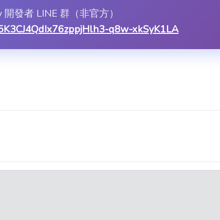
ify 開發者 LINE 群（非官方）
asX5K3CJ4QdIx76zppjHlh3-q8w-xkSyK1LA