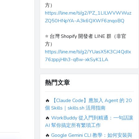
方）
https://line.me/ti/g2/PZ_1LILWVWWuz
ZQ50HNpYA-A3k6QXWF6znqoBQ
⭐️ 台灣 Shopify 開發者 LINE 群（非官
方）
https://line.me/ti/g2/YUasX5K3CJ4QdIx
76zppjHlh3-q8w-xkSyK1LA
熱門文章
🔥
【Claude Code】應加入 Agent 的 20
個 Skills｜skills.sh 活用指南
🔥
WorkBuddy 從入門到精通：一句話讓
AI 幫你搞定所有繁瑣工作
🔥
Google Gemini CLI 教學：如何安裝與