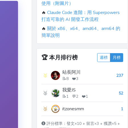
使用（附圖片）
🔥
Claude Code 進階：用 Superpowers
打造可靠的 AI 開發工作流程
🔥
關於 x86、x64、amd64、arm64 的
簡單說明
🏆
本月排行榜
週榜
月榜
站長阿川
🥇
237
📝8 ❤️3
我愛JS
🥈
52
📝1 💬2 ❤️1
🥉
itzonesmm
1
評分標準：發文×10 + 留言×3 + 獲讚×5 +