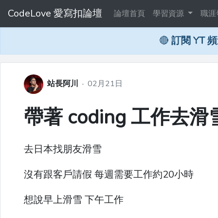
CodeLove 愛寫扣論壇
論壇首頁
學習資源
職涯
🔴
訂閱 YT 
站長阿川
·
02月21日
帶著 coding 工作去滑
去日本找朋友滑雪
沒有跟客戶請假 每週需要工作約20小時
想說早上滑雪 下午工作