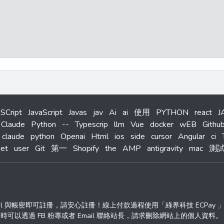
aSCript
JavaScript
Javas
jav
Ai
ai
使用
PYTHON
react
J
Claude
Python
--
Typescrip
llm
Vue
docker
wEB
Githu
claude
python
Openai
Html
ios
side
cursor
Angular
ci
net
user
Git
第一
Shopify
the
AMP
antigravity
mac
測
ail 與帳密即可註冊，請安心註冊！線上付款過程使用「綠界科技 ECPay
透過 FB 粉專或者 Email 聯絡站長，請求刪除網站上的個人資料。