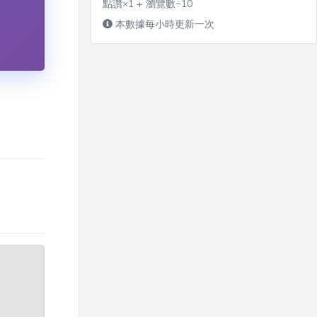
點讚×1 + 瀏覽數÷10
本數據每小時更新一次