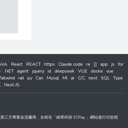
AVA
React
REACT
https
Claude code
re
[]
app
js
for
b
.NET
agent
jquery
id
deepseek
VUE
docke
vue
Tailwind
rail
py
Can
Mysql
Ml
ar
C/C
next
SQL
Type
試
Next.JS
 」第三方專業金流廠商，全程在「綠界科技 ECPay 」網站進行付款程