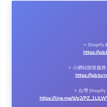
⭐️ Shop
https://job
⭐️ 小網站開發
https://job.tu
⭐️ 台灣 Shop
https://line.me/ti/g2/PZ_