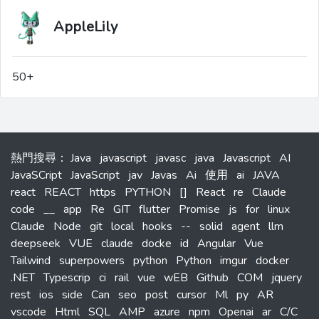
AppleLily
50+
熱門搜尋
：
Java
javascript
javasc
java
Javascript
AI
JavaSCript
JavaScript
jav
Javas
Ai
使用
ai
JAVA
react
REACT
https
PYTHON
[]
React
re
Claude
code
__
app
Re
GIT
flutter
Promise
js
for
linux
Claude
Node
git
local
hooks
--
solid
agent
llm
deepseek
VUE
claude
docke
id
Angular
Vue
Tailwind
superpowers
python
Python
imgur
docker
.NET
Typescrip
ci
rail
vue
wEB
Github
COM
jquery
rest
ios
side
Can
seo
post
cursor
Ml
py
AR
vscode
Html
SQL
AMP
azure
npm
Openai
ar
C/C