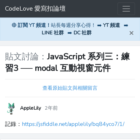
CodeLove 愛寫扣論壇
🔴
訂閱 YT 頻道！
站長每週分享心得！ ➡️
YT 頻道
➡️
×
LINE 社群
➡️
DC 社群
貼文討論：
JavaScript 系列三：練
習3 ── modal 互動視窗元件
查看原始貼文與相關留言
AppleLily
2年前
記錄：
https://jsfiddle.net/applelily/bq84yco7/1/