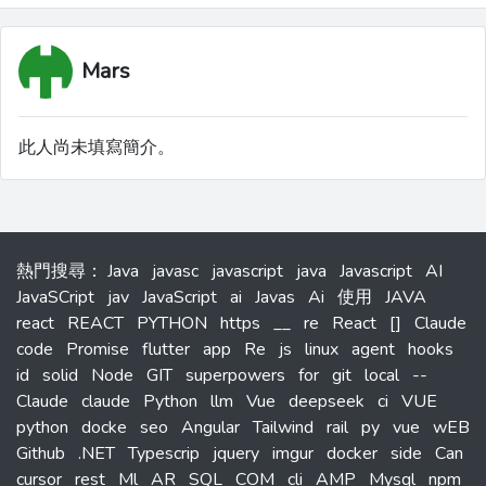
Mars
此人尚未填寫簡介。
熱門搜尋
：
Java
javasc
javascript
java
Javascript
AI
JavaSCript
jav
JavaScript
ai
Javas
Ai
使用
JAVA
react
REACT
PYTHON
https
__
re
React
[]
Claude
code
Promise
flutter
app
Re
js
linux
agent
hooks
id
solid
Node
GIT
superpowers
for
git
local
--
Claude
claude
Python
llm
Vue
deepseek
ci
VUE
python
docke
seo
Angular
Tailwind
rail
py
vue
wEB
Github
.NET
Typescrip
jquery
imgur
docker
side
Can
cursor
rest
Ml
AR
SQL
COM
cli
AMP
Mysql
npm