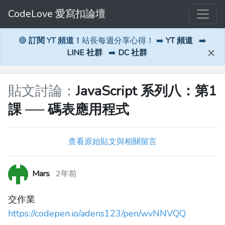
CodeLove 愛寫扣論壇
🔴
訂閱 YT 頻道！
站長每週分享心得！ ➡️
YT 頻道
➡️
×
LINE 社群
➡️
DC 社群
貼文討論：
JavaScript 系列八：第1
課 ── 碼表應用程式
查看原始貼文與相關留言
Mars
2年前
交作業
https://codepen.io/adens123/pen/wvNNVQQ