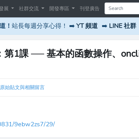
發展
社群交流
開發專區
刊登廣告
頻道！
站長每週分享心得！ ➡️
YT 頻道
➡️
LINE 社群
列一：第1課 ── 基本的函數操作、oncli
原始貼文與相關留言
ll0831/9ebw2zs7/29/