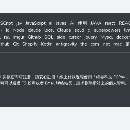
aSCript
jav
JavaScript
ai
Javas
Ai
使用
JAVA
react
REA
--
id
Node
claude
local
Claude
solid
ci
superpowers
ll
l
rail
imgur
Github
SQL
side
cursor
jquery
Mysql
docker
ithub
Git
Shopify
Kotlin
antigravity
the
com
.net
mac
第
ail 與帳密即可註冊，請安心註冊！線上付款過程使用「綠界科技 ECPay
透過 FB 粉專或者 Email 聯絡站長，請求刪除網站上的個人資料。