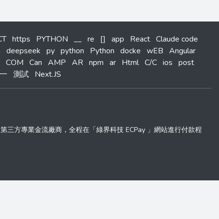
CT
https
PYTHON
__
re
[]
app
React
Claude code
m
deepseek
py
python
Python
docke
wEB
Angular
COM
Can
AMP
AR
npm
ar
Html
C/C
ios
post
一
測試
Next.JS
 」第三方專業金流廠商，全程在「綠界科技 ECPay 」網站進行付款程