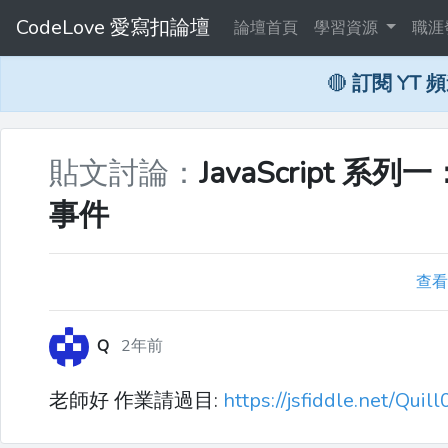
CodeLove 愛寫扣論壇
論壇首頁
學習資源
職涯
🔴
訂閱 YT 
貼文討論：
JavaScript 系
事件
查看
Q
2年前
老師好 作業請過目:
https://jsfiddle.net/Qui