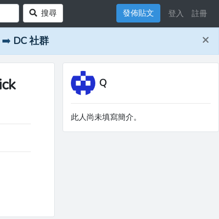
搜尋
發佈貼文
登入
註冊
×
➡️
DC 社群
ck
Q
此人尚未填寫簡介。