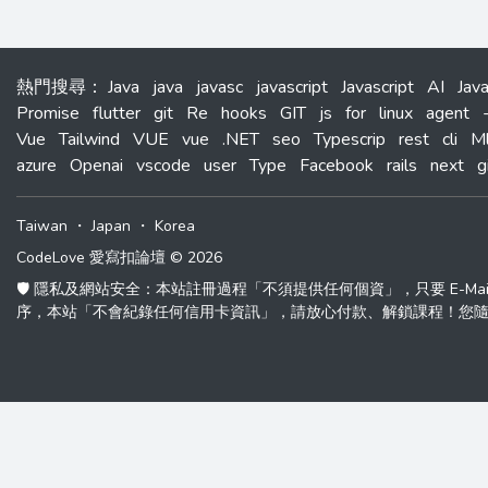
熱門搜尋
：
Java
java
javasc
javascript
Javascript
AI
Jav
Promise
flutter
git
Re
hooks
GIT
js
for
linux
agent
Vue
Tailwind
VUE
vue
.NET
seo
Typescrip
rest
cli
M
azure
Openai
vscode
user
Type
Facebook
rails
next
g
Taiwan
・
Japan
・
Korea
CodeLove 愛寫扣論壇 © 2026
🛡️ 隱私及網站安全：本站註冊過程「不須提供任何個資」，只要 E-M
序，本站「不會紀錄任何信用卡資訊」，請放心付款、解鎖課程！您隨時可以