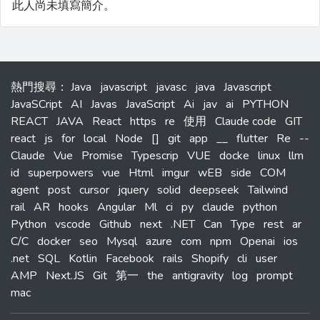
此人尚未填寫簡介。
熱門搜尋
：
Java
javascript
javasc
java
Javascript
JavaSCript
AI
Javas
JavaScript
Ai
jav
ai
PYTHON
REACT
JAVA
React
https
re
使用
Claude code
GIT
react
js
for
local
Node
[]
git
app
__
flutter
Re
--
Claude
Vue
Promise
Typescrip
VUE
docke
linux
llm
id
superpowers
vue
Html
imgur
wEB
side
COM
agent
post
cursor
jquery
solid
deepseek
Tailwind
rail
AR
hooks
Angular
Ml
ci
py
claude
python
Python
vscode
Github
next
.NET
Can
Type
rest
ar
C/C
docker
seo
Mysql
azure
com
npm
Openai
ios
.net
SQL
Kotlin
Facebook
rails
Shopify
cli
user
AMP
Next.JS
Git
第一
the
antigravity
log
prompt
mac