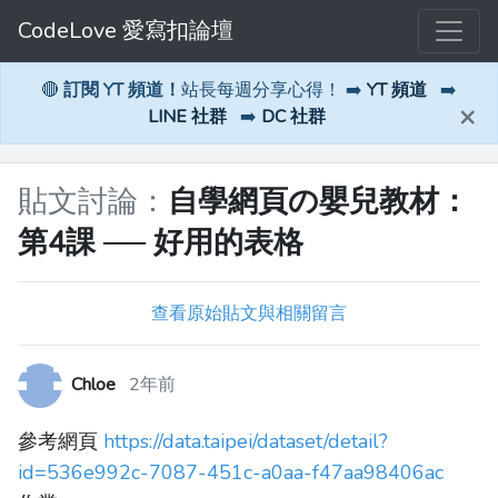
CodeLove 愛寫扣論壇
🔴
訂閱 YT 頻道！
站長每週分享心得！ ➡️
YT 頻道
➡️
×
LINE 社群
➡️
DC 社群
貼文討論：
自學網頁の嬰兒教材：
第4課 ── 好用的表格
查看原始貼文與相關留言
Chloe
2年前
參考網頁
https://data.taipei/dataset/detail?
id=536e992c-7087-451c-a0aa-f47aa98406ac