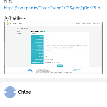
作業
https://codepen.io/ChloeTseng1026/pen/qBgYPLp
交作業啦~~
Chloe