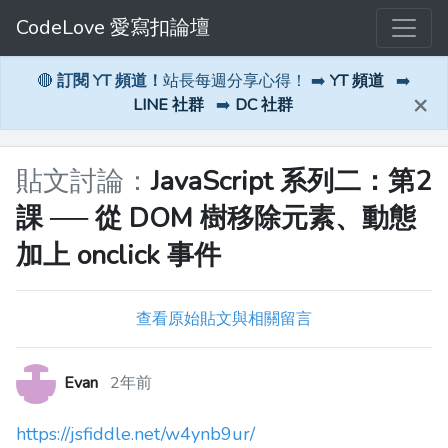
CodeLove 愛寫扣論壇
🔴
訂閱 YT 頻道！
站長每週分享心得！ ➡️
YT 頻道
➡️
×
LINE 社群
➡️
DC 社群
貼文討論：
JavaScript 系列二：第2
課 ── 從 DOM 樹移除元素、動態
加上 onclick 事件
查看原始貼文與相關留言
Evan
2年前
https://jsfiddle.net/w4ynb9ur/