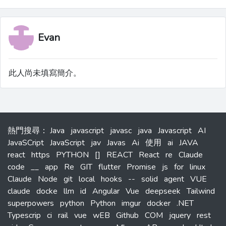
Evan
此人尚未填寫簡介。
熱門搜尋
：
Java
javascript
javasc
java
Javascript
AI
JavaSCript
JavaScript
jav
Javas
Ai
使用
ai
JAVA
react
https
PYTHON
[]
REACT
React
re
Claude
code
__
app
Re
GIT
flutter
Promise
js
for
linux
Claude
Node
git
local
hooks
--
solid
agent
VUE
claude
docke
llm
id
Angular
Vue
deepseek
Tailwind
superpowers
python
Python
imgur
docker
.NET
Typescrip
ci
rail
vue
wEB
Github
COM
jquery
rest