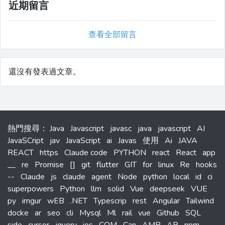
近期留言
查看全部留言
還沒有發表過文章。
熱門搜尋
：
Java
Javascript
javasc
java
javascript
AI
JavaSCript
jav
JavaScript
ai
Javas
使用
Ai
JAVA
REACT
https
Claude code
PYTHON
react
React
app
__
re
Promise
[]
git
flutter
GIT
for
linux
Re
hooks
--
Claude
js
claude
agent
Node
python
local
id
ci
superpowers
Python
llm
solid
Vue
deepseek
VUE
py
imgur
wEB
.NET
Typescrip
rest
Angular
Tailwind
docke
ar
seo
cli
Mysql
Ml
rail
vue
Github
SQL