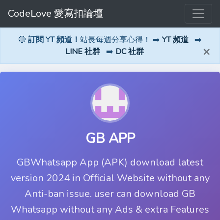
CodeLove 愛寫扣論壇
🔴
訂閱 YT 頻道！
站長每週分享心得！ ➡️
YT 頻道
➡️
×
LINE 社群
➡️
DC 社群
GB APP
GBWhatsapp App (APK) download latest
version 2024 in Official Website without any
Anti-ban issue. user can download GB
Whatsapp without any Ads & extra Features