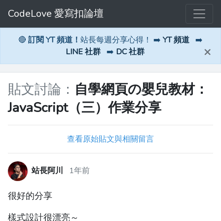
CodeLove 愛寫扣論壇
🔴
訂閱 YT 頻道！
站長每週分享心得！ ➡️
YT 頻道
➡️
×
LINE 社群
➡️
DC 社群
貼文討論：
自學網頁の嬰兒教材：
JavaScript（三）作業分享
查看原始貼文與相關留言
站長阿川
1年前
很好的分享
樣式設計很漂亮～