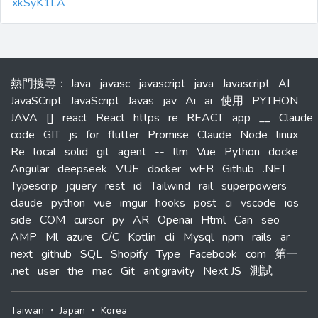
xkSyK1LA
熱門搜尋
：
Java
javasc
javascript
java
Javascript
AI
JavaSCript
JavaScript
Javas
jav
Ai
ai
使用
PYTHON
JAVA
[]
react
React
https
re
REACT
app
__
Claude
code
GIT
js
for
flutter
Promise
Claude
Node
linux
Re
local
solid
git
agent
--
llm
Vue
Python
docke
Angular
deepseek
VUE
docker
wEB
Github
.NET
Typescrip
jquery
rest
id
Tailwind
rail
superpowers
claude
python
vue
imgur
hooks
post
ci
vscode
ios
side
COM
cursor
py
AR
Openai
Html
Can
seo
AMP
Ml
azure
C/C
Kotlin
cli
Mysql
npm
rails
ar
next
github
SQL
Shopify
Type
Facebook
com
第一
.net
user
the
mac
Git
antigravity
Next.JS
測試
Taiwan
・
Japan
・
Korea