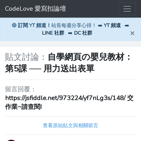
CodeLove 愛寫扣論壇
🔴
訂閱 YT 頻道！
站長每週分享心得！ ➡️
YT 頻道
➡️
×
LINE 社群
➡️
DC 社群
貼文討論：
自學網頁の嬰兒教材：
第5課 ── 用力送出表單
留言回覆：
https://jsfiddle.net/973224/yf7nLg3s/148/ 交
作業~請查閱!
查看原始貼文與相關留言