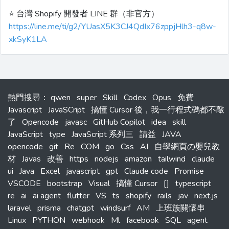
⭐️ 台灣 Shopify 開發者 LINE 群（非官方）
https://line.me/ti/g2/YUasX5K3CJ4QdIx76zppjHlh3-q8w-
xkSyK1LA
熱門搜尋
：
qwen
super
Skill
Codex
Opus
免費
Javascript
JavaSCript
搞懂 Cursor 後，我一行程式碼都不敲
了
Opencode
javasc
GitHub Copilot
idea
skill
JavaScript
type
JavaScript 系列三
請益
JAVA
opencode
git
Re
COM
go
Css
AI
自學網頁の嬰兒教
材
Javas
改善
https
nodejs
amazon
tailwind
claude
ui
Java
Excel
javascript
gpt
Claude code
Promise
VSCODE
bootstrap
Visual
搞懂 Cursor
[]
typescript
re
ai
ai agent
flutter
VS
ts
shopify
rails
jav
next.js
laravel
prisma
chatgpt
windsurf
AM
上班族關懷串
Linux
PYTHON
webhook
Ml
facebook
SQL
agent