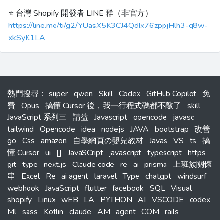
⭐️ 台灣 Shopify 開發者 LINE 群（非官方）
https://line.me/ti/g2/YUasX5K3CJ4QdIx76zppjHlh3-q8w-
xkSyK1LA
熱門搜尋
：
super
qwen
Skill
Codex
GitHub Copilot
免
費
Opus
搞懂 Cursor 後，我一行程式碼都不敲了
skill
JavaScript 系列三
請益
Javascript
opencode
javasc
tailwind
Opencode
idea
nodejs
JAVA
bootstrap
改善
go
Css
amazon
自學網頁の嬰兒教材
Javas
VS
ts
搞
懂 Cursor
ui
[]
JavaSCript
javascript
typescript
https
git
type
next.js
Claude code
re
ai
prisma
上班族關懷
串
Excel
Re
ai agent
laravel
Type
chatgpt
windsurf
webhook
JavaScript
flutter
facebook
SQL
Visual
shopify
Linux
wEB
LA
PYTHON
AI
VSCODE
codex
Ml
sass
Kotlin
claude
AM
agent
COM
rails