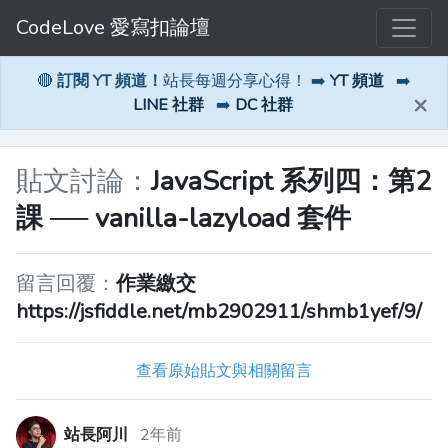
CodeLove 愛寫扣論壇
🔴
訂閱 YT 頻道！
站長每週分享心得！ ➡️
YT 頻道
➡️
×
LINE 社群
➡️
DC 社群
貼文討論：
JavaScript 系列四：第2
課 ── vanilla-lazyload 套件
留言回覆：
作業繳交
https://jsfiddle.net/mb2902911/shmb1yef/9/
查看原始貼文與相關留言
站長阿川
2年前