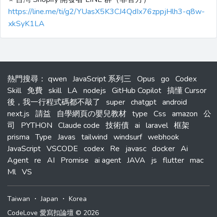
https://line.me/ti/g2/YUasX5K3CJ4QdIx76zppjHlh3-q8w-
xkSyK1LA
熱門搜尋
：
qwen
JavaScript 系列三
Opus
go
Codex
Skill
免費
skill
LA
nodejs
GitHub Copilot
搞懂 Cursor
後，我一行程式碼都不敲了
super
chatgpt
android
next.js
請益
自學網頁の嬰兒教材
type
Css
amazon
公
司
PYTHON
Claude code
技術債
ai
laravel
框架
prisma
Type
Javas
tailwind
windsurf
webhook
JavaScript
VSCODE
codex
Re
javasc
docker
Ai
Agent
re
AI
Promise
ai agent
JAVA
js
flutter
mac
Ml
VS
Taiwan
・
Japan
・
Korea
CodeLove 愛寫扣論壇 © 2026