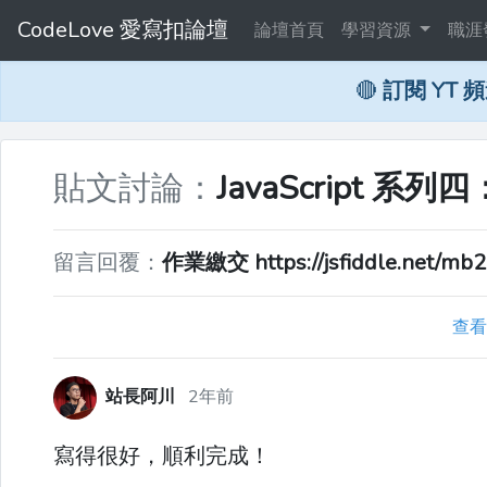
CodeLove 愛寫扣論壇
論壇首頁
學習資源
職涯
🔴
訂閱 YT 
貼文討論：
JavaScript 系列四
留言回覆：
作業繳交 https://jsfiddle.net/mb
查看
站長阿川
2年前
寫得很好，順利完成！