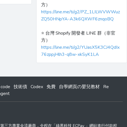
方）
https://line.me/ti/g2/PZ_1LILWVWWuz
ZQ50HNpYA-A3k6QXWF6znqoBQ
⭐️ 台灣 Shopify 開發者 LINE 群（非官
方）
https://line.me/ti/g2/YUasX5K3CJ4QdIx
76zppjHlh3-q8w-xkSyK1LA
 code
技術債
Codex
免費
自學網頁の嬰兒教材
Re
agent
 」第三方專業金流廠商，全程在「綠界科技 ECPay 」網站進行付款程