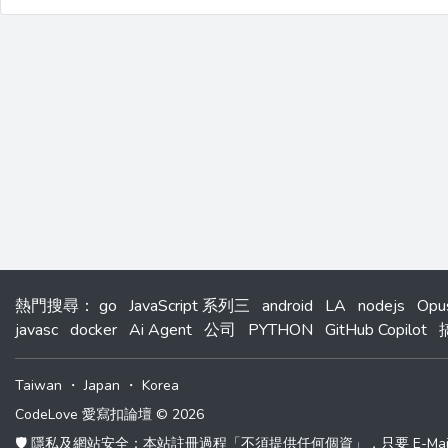
熱門搜尋
：
go
JavaScript 系列三
android
LA
nodejs
Opu
javasc
docker
Ai Agent
公司
PYTHON
GitHub Copilot
Taiwan
・
Japan
・
Korea
CodeLove 愛寫扣論壇 © 2026
🛡️ 隱私及網站安全：本站註冊過程「不須提供任何個資」，只要 E-M