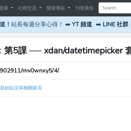
發展
社群交流
開發專區
刊登廣告
頻道！
站長每週分享心得！ ➡️
YT 頻道
➡️
LINE 社群
：第5課 ── xdan/datetimepicker
2902911/mv0wnxy5/4/
原始貼文與相關留言