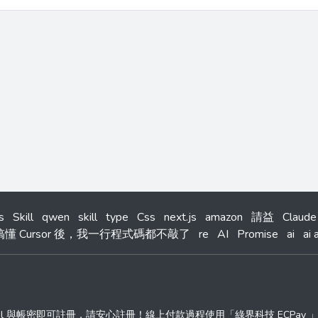
s
Skill
qwen
skill
type
Css
next.js
amazon
請益
Claude
搞懂 Cursor 後，我一行程式碼都不敲了
re
AI
Promise
ai
ai 
ail 與帳密即可註冊，請安心註冊！線上付款過程使用「綠界科技 ECPay