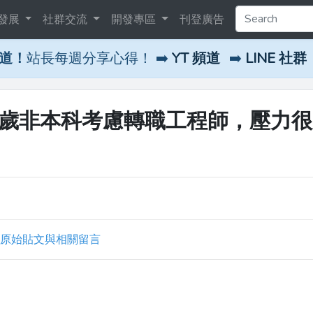
發展
社群交流
開發專區
刊登廣告
頻道！
站長每週分享心得！ ➡️
YT 頻道
➡️
LINE 社群
2歲非本科考慮轉職工程師，壓力
原始貼文與相關留言