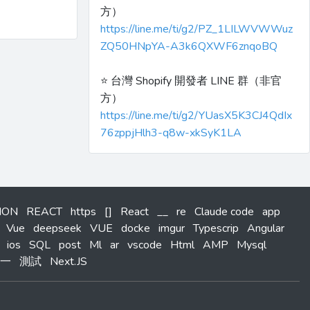
方）
https://line.me/ti/g2/PZ_1LILWVWWuz
ZQ50HNpYA-A3k6QXWF6znqoBQ
⭐️ 台灣 Shopify 開發者 LINE 群（非官
方）
https://line.me/ti/g2/YUasX5K3CJ4QdIx
76zppjHlh3-q8w-xkSyK1LA
HON
REACT
https
[]
React
__
re
Claude code
app
Vue
deepseek
VUE
docke
imgur
Typescrip
Angular
ios
SQL
post
Ml
ar
vscode
Html
AMP
Mysql
一
測試
Next.JS