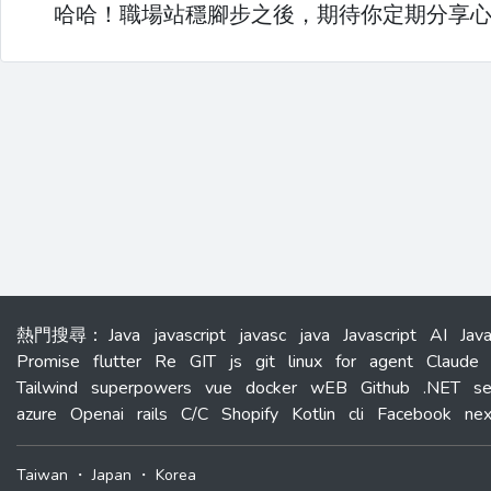
哈哈！職場站穩腳步之後，期待你定期分享
熱門搜尋
：
Java
javascript
javasc
java
Javascript
AI
Jav
Promise
flutter
Re
GIT
js
git
linux
for
agent
Claude
Tailwind
superpowers
vue
docker
wEB
Github
.NET
s
azure
Openai
rails
C/C
Shopify
Kotlin
cli
Facebook
nex
Taiwan
・
Japan
・
Korea