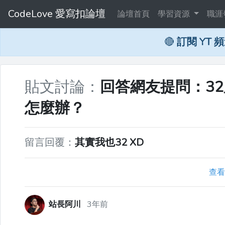
CodeLove 愛寫扣論壇
論壇首頁
學習資源
職涯
🔴
訂閱 YT 
貼文討論：
回答網友提問：3
怎麼辦？
留言回覆：
其實我也32 XD
查看
站長阿川
3年前