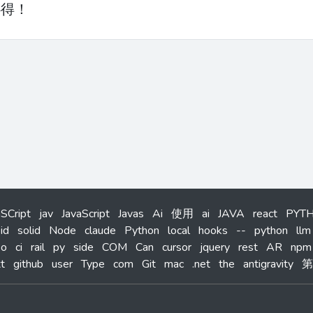
心得！
aSCript
jav
JavaScript
Javas
Ai
使用
ai
JAVA
react
PYT
id
solid
Node
claude
Python
local
hooks
--
python
llm
eo
ci
rail
py
side
COM
Can
cursor
jquery
rest
AR
npm
t
github
user
Type
com
Git
mac
.net
the
antigravity
第