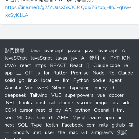
https://line.me/ti/g2/YUasX5K3CJ4QdIx76zppjHlh3-q8w-
xkSyK1LA
熱門搜尋
：
Java
javascript
javasc
java
Javascript
AI
JavaSCript
JavaScript
Javas
jav
Ai
使用
ai
PYTHON
JAVA
react
https
REACT
React
[]
Claude code
re
app
__
GIT
js
for
flutter
Promise
Node
Re
Claude
solid
git
linux
local
--
llm
Python
docke
agent
Angular
Vue
wEB
Github
Typescrip
jquery
id
deepseek
Tailwind
VUE
superpowers
vue
docker
.NET
hooks
post
rail
claude
vscode
imgur
ios
side
COM
cursor
rest
ci
py
AR
python
Openai
Html
seo
Ml
C/C
Can
cli
AMP
Mysql
azure
npm
ar
next
SQL
Type
Kotlin
Facebook
com
rails
github
第
一
Shopify
.net
user
the
mac
Git
antigravity
測試