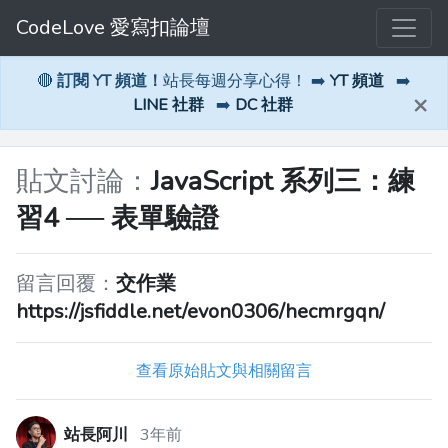
CodeLove 愛寫扣論壇
🔴
訂閱 YT 頻道！
站長每週分享心得！ ➡️
YT 頻道
➡️
×
LINE 社群
➡️
DC 社群
貼文討論：
JavaScript 系列三：練
習4 ── 表單驗證
留言回覆：
交作業
https://jsfiddle.net/evon0306/hecmrgqn/
查看原始貼文與相關留言
站長阿川
3年前