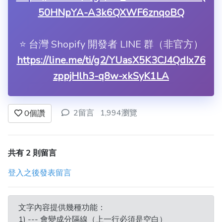
50HNpYA-A3k6QXWF6znqoBQ
⭐️ 台灣 Shopify 開發者 LINE 群（非官方）
https://line.me/ti/g2/YUasX5K3CJ4QdIx76
zppjHlh3-q8w-xkSyK1LA
2留言
1,994瀏覽
0
個讚
共有 2 則留言
登入之後發表留言
文字內容提供幾種功能：
1) --- 會變成分隔線（上一行必須是空白）