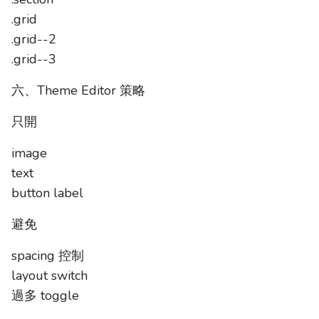
.grid
.grid--2
.grid--3
六、Theme Editor 策略
只開
image
text
button label
避免
spacing 控制
layout switch
過多 toggle