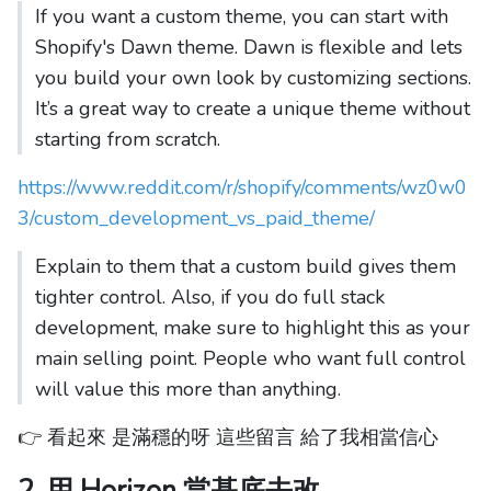
If you want a custom theme, you can start with
Shopify's Dawn theme. Dawn is flexible and lets
you build your own look by customizing sections.
It’s a great way to create a unique theme without
starting from scratch.
https://www.reddit.com/r/shopify/comments/wz0w0
3/custom_development_vs_paid_theme/
Explain to them that a custom build gives them
tighter control. Also, if you do full stack
development, make sure to highlight this as your
main selling point. People who want full control
will value this more than anything.
👉 看起來 是滿穩的呀 這些留言 給了我相當信心
2. 用 Horizon 當基底去改