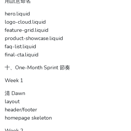
用語意命名
hero.liquid
logo-cloud.liquid
feature-grid.liquid
product-showcase.liquid
faq-list.liquid
final-cta.liquid
十、One-Month Sprint 節奏
Week 1
清 Dawn
layout
header/footer
homepage skeleton
Week 2