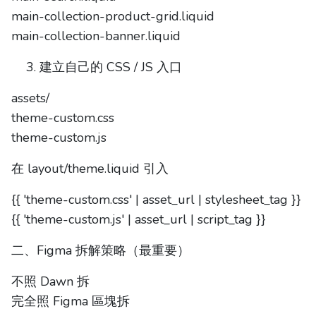
main-collection-product-grid.liquid
main-collection-banner.liquid
建立自己的 CSS / JS 入口
assets/
theme-custom.css
theme-custom.js
在 layout/theme.liquid 引入
{{ 'theme-custom.css' | asset_url | stylesheet_tag }}
{{ 'theme-custom.js' | asset_url | script_tag }}
二、Figma 拆解策略（最重要）
不照 Dawn 拆
完全照 Figma 區塊拆