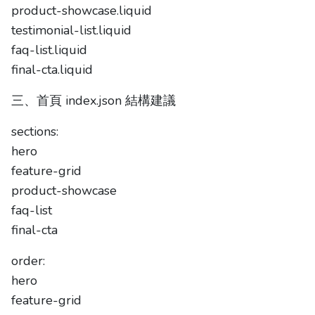
product-showcase.liquid
testimonial-list.liquid
faq-list.liquid
final-cta.liquid
三、首頁 index.json 結構建議
sections:
hero
feature-grid
product-showcase
faq-list
final-cta
order:
hero
feature-grid