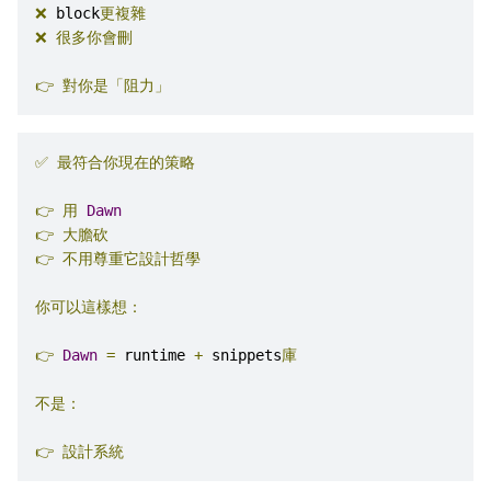
❌
 block
更複雜
❌
很多你會刪
👉
對你是「阻力」
✅
最符合你現在的策略
👉
用
Dawn
👉
大膽砍
👉
不用尊重它設計哲學
你可以這樣想：
👉
Dawn
=
 runtime 
+
 snippets
庫
不是：
👉
設計系統