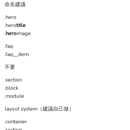
命名建議
.hero
.hero
title
.hero
image
.faq
.faq__item
不要
.section
.block
.module
layout system（建議自己做）
.container
.section