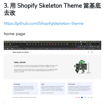
3. 用 Shopify Skeleton Theme 當基底
去改
https://github.com/Shopify/skeleton-theme
home page