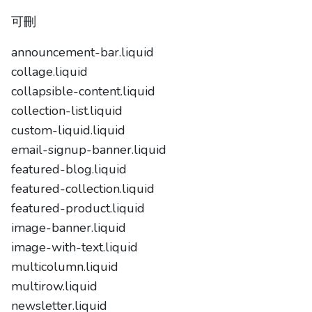
可刪
announcement-bar.liquid
collage.liquid
collapsible-content.liquid
collection-list.liquid
custom-liquid.liquid
email-signup-banner.liquid
featured-blog.liquid
featured-collection.liquid
featured-product.liquid
image-banner.liquid
image-with-text.liquid
multicolumn.liquid
multirow.liquid
newsletter.liquid