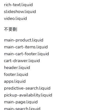
rich-text.liquid
slideshow.liquid
video.liquid
不要刪
main-product.liquid
main-cart-items.liquid
main-cart-footer.liquid
cart-drawer.liquid
header.liquid
footer.liquid
apps.liquid
predictive-search.liquid
pickup-availability.liquid
main-page.liquid
main-search.liquid