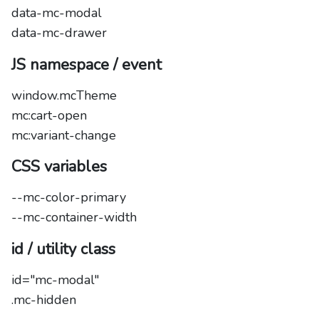
data-mc-modal
data-mc-drawer
JS namespace / event
window.mcTheme
mc:cart-open
mc:variant-change
CSS variables
--mc-color-primary
--mc-container-width
id / utility class
id="mc-modal"
.mc-hidden