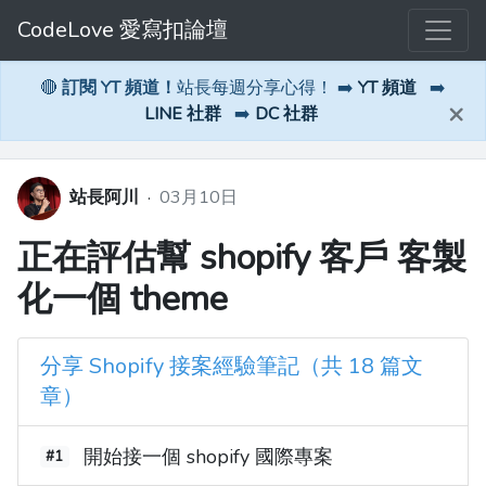
CodeLove 愛寫扣論壇
🔴
訂閱 YT 頻道！
站長每週分享心得！ ➡️
YT 頻道
➡️
×
LINE 社群
➡️
DC 社群
站長阿川
·
03月10日
正在評估幫 shopify 客戶 客製
化一個 theme
分享 Shopify 接案經驗筆記（共 18 篇文
章）
開始接一個 shopify 國際專案
#1