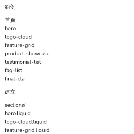
範例
首頁
hero
logo-cloud
feature-grid
product-showcase
testimonial-list
faq-list
final-cta
建立
sections/
hero.liquid
logo-cloud.liquid
feature-grid.liquid