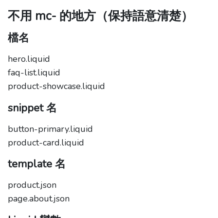
不用 mc- 的地方（保持語意清楚）
檔名
hero.liquid
faq-list.liquid
product-showcase.liquid
snippet 名
button-primary.liquid
product-card.liquid
template 名
product.json
page.about.json