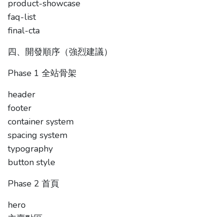
product-showcase
faq-list
final-cta
四、開發順序（強烈建議）
Phase 1 全站骨架
header
footer
container system
spacing system
typography
button style
Phase 2 首頁
hero