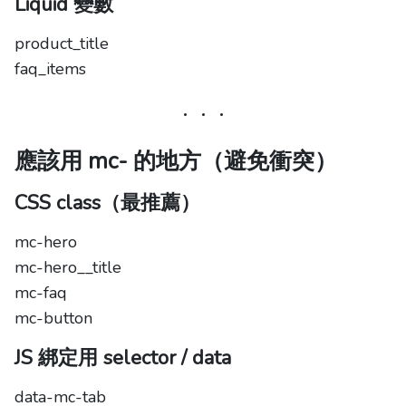
Liquid 變數
product_title
faq_items
應該用 mc- 的地方（避免衝突）
CSS class（最推薦）
mc-hero
mc-hero__title
mc-faq
mc-button
JS 綁定用 selector / data
data-mc-tab