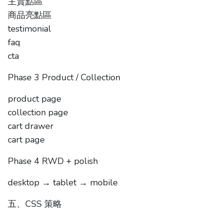
主賣點區
商品亮點區
testimonial
faq
cta
Phase 3 Product / Collection
product page
collection page
cart drawer
cart page
Phase 4 RWD + polish
desktop → tablet → mobile
五、CSS 策略