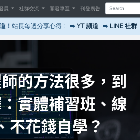
發展
社群交流
開發專區
刊登廣告
頻道！
站長每週分享心得！ ➡️
YT 頻道
➡️
LINE 社群