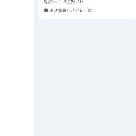
點讚×1 + 瀏覽數÷10
本數據每小時更新一次