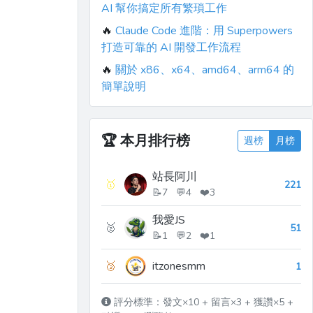
AI 幫你搞定所有繁瑣工作
🔥
Claude Code 進階：用 Superpowers
打造可靠的 AI 開發工作流程
🔥
關於 x86、x64、amd64、arm64 的
簡單說明
🏆
本月排行榜
週榜
月榜
站長阿川
🥇
221
📝7 💬4 ❤️3
我愛JS
🥈
51
📝1 💬2 ❤️1
🥉
itzonesmm
1
評分標準：發文×10 + 留言×3 + 獲讚×5 +