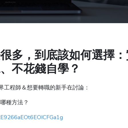
法很多，到底該如何選擇：
班、不花錢自學？
個業界工程師＆想要轉職的新手在討論：
薦哪種方法？
n9tE9266aEOt6EOICFGa1g