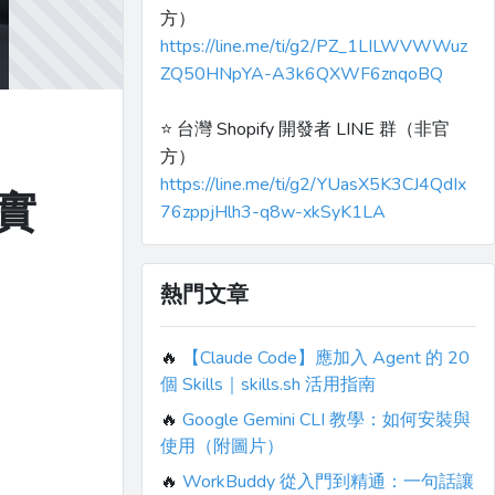
方）
https://line.me/ti/g2/PZ_1LILWVWWuz
ZQ50HNpYA-A3k6QXWF6znqoBQ
⭐️ 台灣 Shopify 開發者 LINE 群（非官
方）
https://line.me/ti/g2/YUasX5K3CJ4QdIx
實
76zppjHlh3-q8w-xkSyK1LA
熱門文章
🔥
【Claude Code】應加入 Agent 的 20
個 Skills｜skills.sh 活用指南
🔥
Google Gemini CLI 教學：如何安裝與
使用（附圖片）
🔥
WorkBuddy 從入門到精通：一句話讓