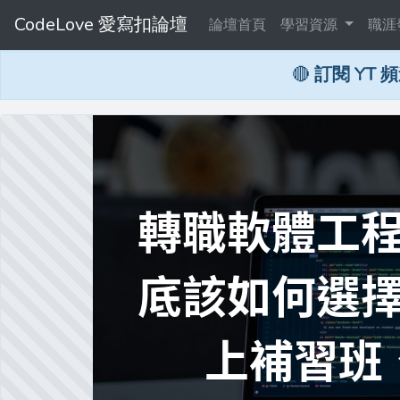
CodeLove 愛寫扣論壇
論壇首頁
學習資源
職涯
🔴
訂閱 YT 