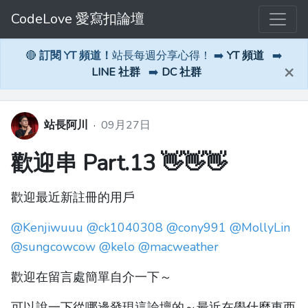
CodeLove 愛寫扣論壇
🔴
訂閱 YT 頻道！
站長每週分享心得！ ➡️
YT 頻道
➡️
×
LINE 社群
➡️
DC 社群
站長阿川
·
09月27日
歡迎串 Part.13 👋👋👋
歡迎最近新註冊的用戶
@Kenjiwuuu
@ck1040308
@cony991
@MollyLin
@sungcowcow
@kelo
@macweather
歡迎在留言處簡單自介一下～
可以說一下從哪邊發現這論壇的～最近在學什麼東西