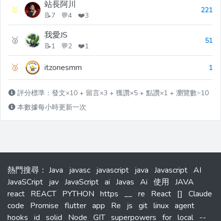
站長阿川
🥇
221
📝7 💬4 ❤️3
我愛JS
🥈
51
📝1 💬2 ❤️1
🥉
itzonesmm
1
評分標準：發文×10 + 留言×3 + 獲讚×5 + 點讚×1 + 瀏覽數÷10
本數據每小時更新一次
熱門搜尋
：
Java
javasc
javascript
java
Javascript
AI
JavaSCript
jav
JavaScript
ai
Javas
Ai
使用
JAVA
react
REACT
PYTHON
https
__
re
React
[]
Claude
code
Promise
flutter
app
Re
js
git
linux
agent
hooks
id
solid
Node
GIT
superpowers
for
local
--