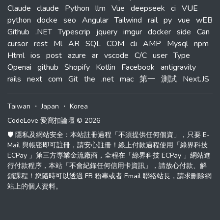
Claude
claude
Python
llm
Vue
deepseek
ci
VUE
python
docke
seo
Angular
Tailwind
rail
py
vue
wEB
Github
.NET
Typescrip
jquery
imgur
docker
side
Can
cursor
rest
Ml
AR
SQL
COM
cli
AMP
Mysql
npm
Html
ios
post
azure
ar
vscode
C/C
user
Type
Openai
github
Shopify
Kotlin
Facebook
antigravity
rails
next
com
Git
the
.net
mac
第一
測試
Next.JS
Taiwan
・
Japan
・
Korea
CodeLove 愛寫扣論壇 © 2026
🛡️ 隱私及網站安全：本站註冊過程「不須提供任何個資」，只要 E-
Mail 與帳密即可註冊，請安心註冊！線上付款過程使用「綠界科技
ECPay 」第三方專業金流廠商，全程在「綠界科技 ECPay 」網站進
行付款程序，本站「不會紀錄任何信用卡資訊」，請放心付款、解
鎖課程！您隨時可以透過 FB 粉專或者 Email 聯絡站長，請求刪除網
站上的個人資料。